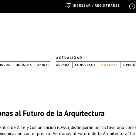
INGRESAR / REGISTRARSE
ACTUALIDAD
IDEOS
INDÍGENA
ANIDAR
AGENDA
CONCURSOS
NOTICIAS
OPINIÓ
nas al Futuro de la Arquitectura
ntro de Arte y Comunicación (CAyC), distinguirán por octavo año cons
omunicación con el premio “Ventanas al Futuro de la Arquitectura”. La