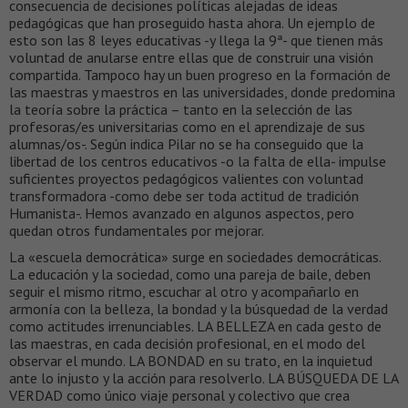
consecuencia de decisiones políticas alejadas de ideas
pedagógicas que han proseguido hasta ahora. Un ejemplo de
esto son las 8 leyes educativas -y llega la 9ª- que tienen más
voluntad de anularse entre ellas que de construir una visión
compartida. Tampoco hay un buen progreso en la formación de
las maestras y maestros en las universidades, donde predomina
la teoría sobre la práctica – tanto en la selección de las
profesoras/es universitarias como en el aprendizaje de sus
alumnas/os-. Según indica Pilar no se ha conseguido que la
libertad de los centros educativos -o la falta de ella- impulse
suficientes proyectos pedagógicos valientes con voluntad
transformadora -como debe ser toda actitud de tradición
Humanista-. Hemos avanzado en algunos aspectos, pero
quedan otros fundamentales por mejorar.
La «escuela democrática» surge en sociedades democráticas.
La educación y la sociedad, como una pareja de baile, deben
seguir el mismo ritmo, escuchar al otro y acompañarlo en
armonía con la belleza, la bondad y la búsquedad de la verdad
como actitudes irrenunciables. LA BELLEZA en cada gesto de
las maestras, en cada decisión profesional, en el modo del
observar el mundo. LA BONDAD en su trato, en la inquietud
ante lo injusto y la acción para resolverlo. LA BÚSQUEDA DE LA
VERDAD como único viaje personal y colectivo que crea