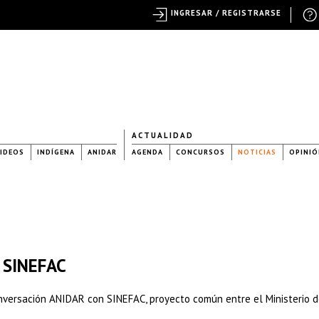
INGRESAR / REGISTRARSE
ACTUALIDAD
IDEOS
INDÍGENA
ANIDAR
AGENDA
CONCURSOS
NOTICIAS
OPINIÓ
| SINEFAC
nversación ANIDAR con SINEFAC, proyecto común entre el Ministerio 