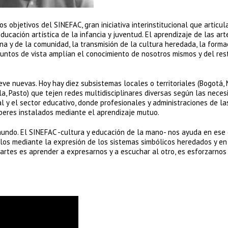
s objetivos del SINEFAC, gran iniciativa interinstitucional que articu
educación artística de la infancia y juventud. El aprendizaje de las art
ona y de la comunidad, la transmisión de la cultura heredada, la forma
 puntos de vista amplían el conocimiento de nosotros mismos y del res
eve nuevas. Hoy hay diez subsistemas locales o territoriales (Bogotá, 
ila, Pasto) que tejen redes multidisciplinares diversas según las nece
al y el sector educativo, donde profesionales y administraciones de la
beres instalados mediante el aprendizaje mutuo.
l mundo. El SINEFAC -cultura y educación de la mano- nos ayuda en ese
ndolos mediante la expresión de los sistemas simbólicos heredados y en
artes es aprender a expresarnos y a escuchar al otro, es esforzarnos