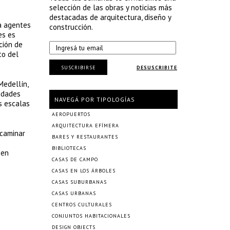
selección de las obras y noticias más
destacadas de arquitectura, diseño y
la agentes
construcción.
es es
ción de
to del
SUSCRIBIRSE
DESUSCRIBITE
Medellín,
sidades
NAVEGÁ POR TIPOLOGÍAS
s escalas
AEROPUERTOS
ARQUITECTURA EFÍMERA
 caminar
BARES Y RESTAURANTES
BIBLIOTECAS
 en
CASAS DE CAMPO
CASAS EN LOS ÁRBOLES
CASAS SUBURBANAS
CASAS URBANAS
CENTROS CULTURALES
CONJUNTOS HABITACIONALES
DESIGN OBJECTS