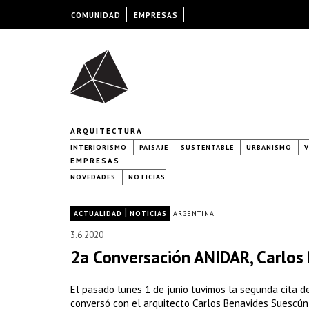
COMUNIDAD
EMPRESAS
ARQUITECTURA
INTERIORISMO
PAISAJE
SUSTENTABLE
URBANISMO
V
EMPRESAS
NOVEDADES
NOTICIAS
|
|
ACTUALIDAD
NOTICIAS
ARGENTINA
3.6.2020
2a Conversación ANIDAR, Carlos
El pasado lunes 1 de junio tuvimos la segunda cita de
conversó con el arquitecto Carlos Benavides Suescún, 