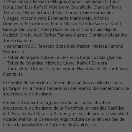
– Plan Selva. Elizabeth Milagros Añaños, Sebastián Cillóniz
Isola, José Luis Rafael Villanueva Castañeda, Claudia Flores
Timoteo, Miguel Arturo Chávez Cornejo, Gino Fernández
Villegas, Víctor Álvaro Echevarría Marmolejo, Alfonso
Orbegoso Portocarrero, María Militza Carrillo Barrera, Karel
George Van Oordt, Henry Daisuke Izumi Noda, Luis Miguel
Hadzich Girola, José Carlos Tamayo Castro, Domingo Alejandro
Torero Gamero
– sanmartin 605. Teodoro Boza Rizo Patrón, Violeta Ferrand
Malatesta
– Taller de Arquitectura en el desierto. Jorge Losada Quintas
– Taller de Cerámica. Michelle Llona, Rafael Zamora
– Torre «Real Ocho». Nicolás Jerôme Hünerwadel, Víctor Pazos
Chambilla
El Comité de Selección también designó dos candidatos para
participar en la fase internacional del Premio Iberoamericano de
Arquitectura y Urbanismo:
Frederick Cooper Llosa, presentado por la Facultad de
Arquitectura y Urbanismo de la Pontificia Universidad Católica
del Perú Juvenal Baracco Barrios, presentado por la Universidad
Ricardo Palma, la Carrera de Arquitectura de la Universidad de
Lima y la Asociación de Estudios de Arquitectura.