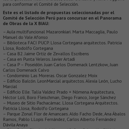
para conformar el Comité de Selección.
Este es el listado de propuestas seleccionadas por el
Comité de Selección Perú para concursar en el Panorama
de Obras de la X BIAU:
– Aula multifuncional Mazaronkiari. Marta Maccaglia, Paulo
Manuel do Vale Afonso
– Biblioteca FACI PUCP. Llosa Cortegana arquitectos. Patricia
Llosa, Rodolfo Cortegana
– Casa B2. Jaime Ortiz de Zevallos Escribens
– Casa en Punta Veleros. Javier Artadi
– Casa P – Poseidón. Juan Carlos Domenack Lentzkow, Juan
Carlos Domenack Calvo
– Condominio Las Moreras. Oscar Gonzalez Moix
– Edificio Balcón. LeonMarcial arquitectos. Alexia León, Lucho
Marcial
– Edificio Elle. Talía Valdez Prado + Nómena Arquitectura,
Héctor Loli, Boro Fleischman, Diego Franco, Jorge Sánchez
– Museo de Sitio Pachacámac. Llosa Cortegana Arquitectos.
Patricia Llosa, Rodolfo Cortegana
– Parque Zonal Flor de Amancaes. Aldo Facho Dede, Ana Ábalos
Ramos, Pablo LLopis Fernández, Carlos Alberto Fernández
Dávila Anaya