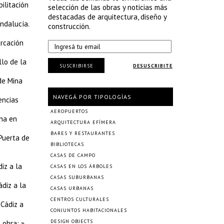
ilitación
selección de las obras y noticias más
destacadas de arquitectura, diseño y
ndalucía.
construcción.
arcación
lo de la
SUSCRIBIRSE
DESUSCRIBITE
de Mina
NAVEGÁ POR TIPOLOGÍAS
encias
AEROPUERTOS
ina en
ARQUITECTURA EFÍMERA
BARES Y RESTAURANTES
Puerta de
BIBLIOTECAS
CASAS DE CAMPO
iz a la
CASAS EN LOS ÁRBOLES
CASAS SUBURBANAS
diz a la
CASAS URBANAS
CENTROS CULTURALES
Cádiz a
CONJUNTOS HABITACIONALES
DESIGN OBJECTS
 obra: »