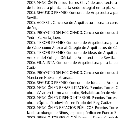
2002. MENCIÓN. Premios Torres Clavé de arquitectura 
de la tercera planta de la sede colegial en la plaza 
2003. SEGUNDO PREMIO. Concurso de Arquitectura para
Sevilla.
2005. ACCESIT. Concurso de Arquitectura para la cons
de Vigo.
2005. PROYECTO SELECCIONADO. Concurso de consultorí
Yedra, Cazorla, Jaén.
2005. TERCER PREMIO. Concurso de Arquitectura para 
de Cádiz como Anexo al Colegio de Arquitectos de Cád
2005. TERCER PREMIO. Concurso de ideas de Arquitectu
Anexas del Colegio Oficial de Arquitectos de Sevilla.
2006. FINALISTA. Concurso de Arquitectura para la co
Cádiz.
2006. PROYECTO SELECCIONADO. Concurso de consultorí
Murcia en Huéscar, Granada.
2006. SEGUNDO PREMIO. Concurso de Ideas de Arquitec
2008. MENCIÓN EN REHABILITACIÓN. Premios Torres Cla
obra: «Vivir en torno a un patio, Rehabilitación de viv
2008. MENCIÓN EN DISEÑO INTERIOR. Premios Torres Cl
obra: «Óptica Pradovisión, en Prado del Rey, Cádiz».
2008. MENCIÓN EN ESPACIOS PÚBLICOS. Premios Torres 
la obra: «Juego de Niños, espacio público en Puerto Se
2008. PREMIO TORRES CLAVÉ. Premios Torres Clavé de a