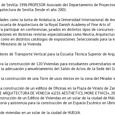
 de Sevilla. 1996.PROFESOR Asociado del Departamento de Proyecto
uitectura de Sevilla. Desde el año 2001.
es como la Junta de Andalucía, la Universidad Internacional de An
Escuela de Arquitectura de la Royal Danish Academy of Fine Arts of
a participar en conferencias, jurados en distintos tipos de concursos
ciones en distintas revistas especializadas como Neutra, Arquitectura
 como en distintos catálogos de exposiciones. Seleccionado para la e
nisterio de la Vivienda.
res de Transporte Vertical para la Escuela Técnica Superior de Arqu
a la construcción de 120 Viviendas para estudiantes universitarios en
 la adecuación y amueblamiento del Salón de Actos de la Sede del C
la construcción de una Torre de usos mixtos en la zona del Mirador 
a construcción de un edificio de Oficinas en la Plaza de Viriato de Za
DE ARQUITECTURA DE VENECIA «LESS AESTHETICS, MORE ETHICS», 20
strucción de un Edificio de Viviendas en un solar de la ciudad de Mál
a y asistencia para la construcción de un Espacio Escénico en Ubri
 de viviendas en un solar de la ciudad de HUELVA.