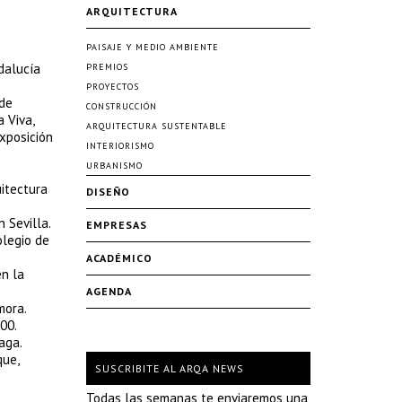
ARQUITECTURA
s
PAISAJE Y MEDIO AMBIENTE
dalucía
PREMIOS
PROYECTOS
 de
CONSTRUCCIÓN
 Viva,
ARQUITECTURA SUSTENTABLE
xposición
INTERIORISMO
URBANISMO
itectura
DISEÑO
 Sevilla.
EMPRESAS
olegio de
ACADÉMICO
en la
AGENDA
mora.
00.
aga.
que,
SUSCRIBITE AL ARQA NEWS
Todas las semanas te enviaremos una