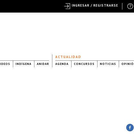
INGRESAR / REGISTRARSE
ACTUALIDAD
IDEOS
INDÍGENA
ANIDAR
AGENDA
CONCURSOS
NOTICIAS
OPINIÓ