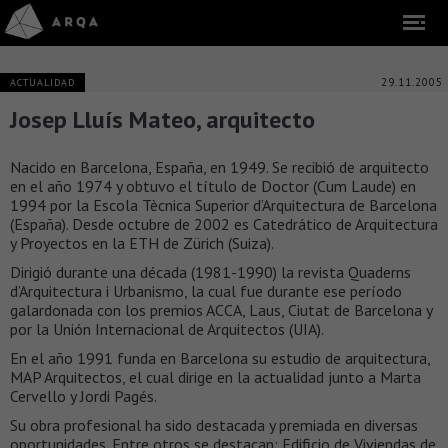
29.11.2005
ACTUALIDAD
Josep Lluís Mateo, arquitecto
Nacido en Barcelona, España, en 1949. Se recibió de arquitecto
en el año 1974 y obtuvo el título de Doctor (Cum Laude) en
1994 por la Escola Tècnica Superior d’Arquitectura de Barcelona
(España). Desde octubre de 2002 es Catedrático de Arquitectura
y Proyectos en la ETH de Zürich (Suiza).
Dirigió durante una década (1981-1990) la revista Quaderns
d’Arquitectura i Urbanismo, la cual fue durante ese período
galardonada con los premios ACCA, Laus, Ciutat de Barcelona y
por la Unión Internacional de Arquitectos (UIA).
En el año 1991 funda en Barcelona su estudio de arquitectura,
MAP Arquitectos, el cual dirige en la actualidad junto a Marta
Cervello y Jordi Pagés.
Su obra profesional ha sido destacada y premiada en diversas
oportunidades. Entre otros se destacan: Edificio de Viviendas de