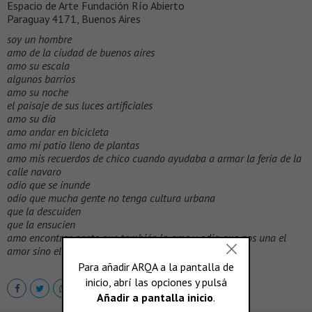
Espacio de Arte Fundación Río Abierto
Paraguay 4171, Buenos Aires
soy un hombre
amo de la ciudad de buenos aires
amo su escala
algunos barrios
amo su noche
el paisaje de sus luces artificiales
amo su día
amo andar en bicicleta
amo mi patio lleno de plantas
amo mis recuerdos de chico cuando ayudaba a armar la feria de la
calle navaro
odio que se inunde
odio que mucha gente no tenga cultura urbana
que la descuiden
que la ensucien
amo encontrar gente que también la ame y odio que nos una el
amor sino el espanto