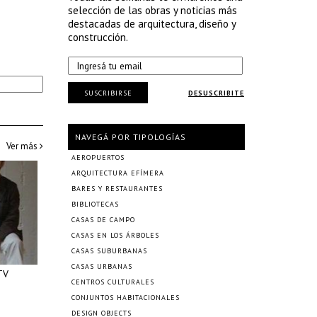
selección de las obras y noticias más
destacadas de arquitectura, diseño y
construcción.
SUSCRIBIRSE
DESUSCRIBITE
NAVEGÁ POR TIPOLOGÍAS
Ver más
AEROPUERTOS
ARQUITECTURA EFÍMERA
BARES Y RESTAURANTES
BIBLIOTECAS
CASAS DE CAMPO
CASAS EN LOS ÁRBOLES
CASAS SUBURBANAS
CASAS URBANAS
TV
CENTROS CULTURALES
CONJUNTOS HABITACIONALES
DESIGN OBJECTS