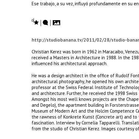
Ese trabajo, a su vez, influyó profundamente en su en
0
http://studiobanana.tv/2011/02/28/studio-banana
Christian Kerez was born in 1962 in Maracaibo, Venez
received a Masters in Architecture in 1988. In the 198
influenced his architectural approach.
He was a design architect in the office of Rudolf Fon
architectural photography, he opened his own architect
professor at the Swiss Federal Institute of Technolo
and architecture. Further, he received the 1998 Swiss 
Amongst his most well knows projects are the Chapel 
and Degelo), the apartment building in Forsterstras
Museum of Modern Art and the Holcim Competence Cente
the rawness of Konkrete Kunst (Concrete art) and to 
fascination. Interview by Cornelia Tapparelli. Trans
from the studio of Christian Kerez. Images courtesy o