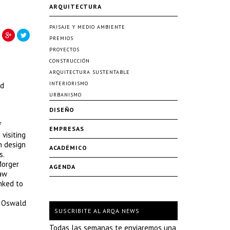
ARQUITECTURA
PAISAJE Y MEDIO AMBIENTE
PREMIOS
PROYECTOS
CONSTRUCCIÓN
ARQUITECTURA SUSTENTABLE
INTERIORISMO
nd
URBANISMO
DISEÑO
f
EMPRESAS
visiting
n design
ACADÉMICO
s.
Morger
AGENDA
saw
nked to
s Oswald
SUSCRIBITE AL ARQA NEWS
Todas las semanas te enviaremos una