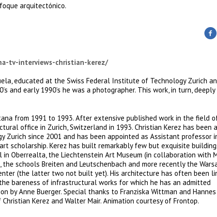
foque arquitectónico.
-tv-interviews-christian-kerez/
uela, educated at the Swiss Federal Institute of Technology Zurich a
0’s and early 1990’s he was a photographer. This work, in turn, deeply
tana from 1991 to 1993. After extensive published work in the field o
ural office in Zurich, Switzerland in 1993. Christian Kerez has been a 
gy Zurich since 2001 and has been appointed as Assistant professor i
art scholarship. Kerez has built remarkably few but exquisite building
in Oberrealta, the Liechtenstein Art Museum (in collaboration with 
se, the schools Breiten and Leutschenbach and more recently the War
r (the latter two not built yet). His architecture has often been li
the bareness of infrastructural works for which he has an admitted
lation by Anne Buerger. Special thanks to Franziska Wittman and Hanne
f Christian Kerez and Walter Mair. Animation courtesy of Frontop.