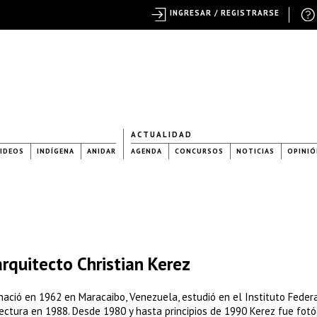
INGRESAR / REGISTRARSE
ACTUALIDAD
IDEOS
INDÍGENA
ANIDAR
AGENDA
CONCURSOS
NOTICIAS
OPINIÓ
rquitecto Christian Kerez
nació en 1962 en Maracaibo, Venezuela, estudió en el Instituto Feder
ectura en 1988. Desde 1980 y hasta principios de 1990 Kerez fue fotó