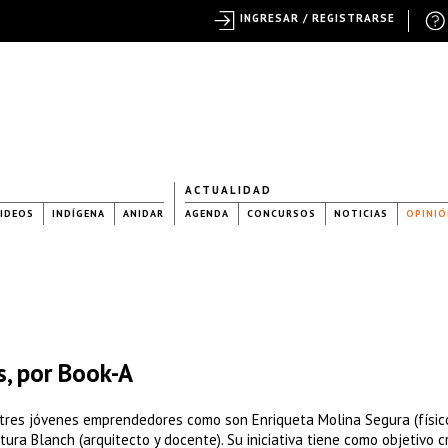
INGRESAR / REGISTRARSE
ACTUALIDAD
IDEOS
INDÍGENA
ANIDAR
AGENDA
CONCURSOS
NOTICIAS
OPINIÓ
s, por Book-A
tres jóvenes emprendedores como son Enriqueta Molina Segura (físico
tura Blanch (arquitecto y docente). Su iniciativa tiene como objetivo 