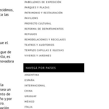
PABELLONES DE EXPOSICIÓN
PARQUES Y PLAZAS
ecidimos,
PATRIMONIO Y RESTAURACIÓN
ca las
PAVILIONS
PROYECTO CULTURAL
REFORMA DE DEPARTAMENTOS
REFUGIOS
REMODELACIONES Y RECICLAJES
que el
TEATROS Y AUDITORIOS
TEMPLOS CAPILLAS E IGLESIAS
lgue de
VIVEROS Y JARDINES
llo, es
nnovadora
NAVEGÁ POR PAÍSES
ARGENTINA
ESPAÑA
 la
INTERNACIONAL
 sea un
CHINA
ento de
URUGUAY
ño y por
MÉXICO
ro.
ITALIA
gación