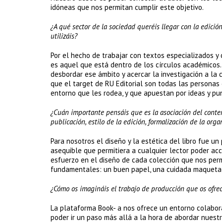
idóneas que nos permitan cumplir este objetivo.
¿A qué sector de la sociedad queréis llegar con la edició
utilizáis?
Por el hecho de trabajar con textos especializados y
es aquel que está dentro de los círculos académicos
desbordar ese ámbito y acercar la investigación a la c
que el target de RU Editorial son todas las personas
entorno que les rodea, y que apuestan por ideas y pu
¿Cuán importante pensáis que es la asociación del conten
publicación, estilo de la edición, formalización de la orga
Para nosotros el diseño y la estética del libro fue u
asequible que permitiera a cualquier lector poder ac
esfuerzo en el diseño de cada colección que nos permi
fundamentales: un buen papel, una cuidada maquetac
¿Cómo os imagináis el trabajo de producción que os ofrec
La plataforma Book- a nos ofrece un entorno colabora
poder ir un paso más allá a la hora de abordar nues