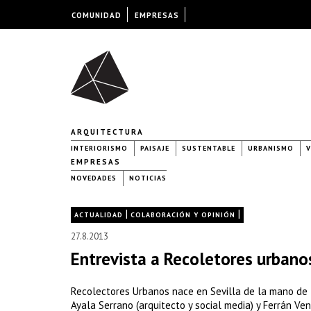
COMUNIDAD
EMPRESAS
ARQUITECTURA
INTERIORISMO
PAISAJE
SUSTENTABLE
URBANISMO
V
EMPRESAS
NOVEDADES
NOTICIAS
|
|
ACTUALIDAD
COLABORACIÓN Y OPINIÓN
27.8.2013
Entrevista a Recoletores urbano
Recolectores Urbanos nace en Sevilla de la mano de 
Ayala Serrano (arquitecto y social media) y Ferrán Ven