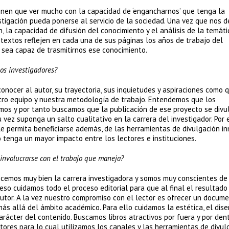
enen que ver mucho con la capacidad de ‘engancharnos’ que tenga la
tigación pueda ponerse al servicio de la sociedad. Una vez que nos d
n, la capacidad de difusión del conocimiento y el análisis de la temáti
 textos reflejen en cada una de sus páginas los años de trabajo del
n sea capaz de trasmitirnos ese conocimiento.
los investigadores?
nocer al autor, su trayectoria, sus inquietudes y aspiraciones como 
tro equipo y nuestra metodología de trabajo. Entendemos que los
smos y por tanto buscamos que la publicación de ese proyecto se divu
 vez suponga un salto cualitativo en la carrera del investigador. Por e
e permita beneficiarse además, de las herramientas de divulgación i
 tenga un mayor impacto entre los lectores e instituciones.
 involucrarse con el trabajo que maneja?
ocemos muy bien la carrera investigadora y somos muy conscientes de
eso cuidamos todo el proceso editorial para que al final el resultado
utor. A la vez nuestro compromiso con el lector es ofrecer un docum
ás allá del ámbito académico. Para ello cuidamos la estética, el dise
rácter del contenido. Buscamos libros atractivos por fuera y por dent
tores para lo cual utilizamos los canales y las herramientas de divul