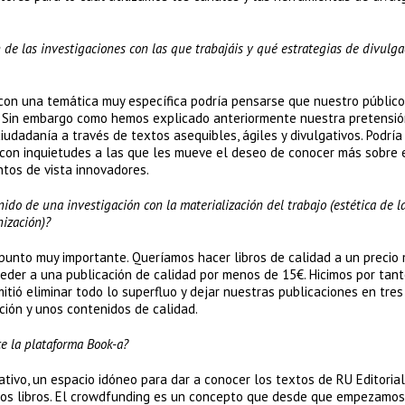
n de las investigaciones con las que trabajáis y qué estrategias de divulga
 con una temática muy específica podría pensarse que nuestro público
. Sin embargo como hemos explicado anteriormente nuestra pretensió
iudadanía a través de textos asequibles, ágiles y divulgativos. Podría
 con inquietudes a las que les mueve el deseo de conocer más sobre 
ntos de vista innovadores.
ido de una investigación con la materialización del trabajo (estética de l
nización)?
n punto muy importante. Queríamos hacer libros de calidad a un precio
ceder a una publicación de calidad por menos de 15€. Hicimos por tan
tió eliminar todo lo superfluo y dejar nuestras publicaciones en tres
ión y unos contenidos de calidad.
e la plataforma Book-a?
tivo, un espacio idóneo para dar a conocer los textos de RU Editorial
tros libros. El crowdfunding es un concepto que desde que empezamos