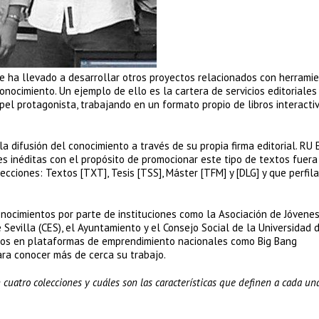
e ha llevado a desarrollar otros proyectos relacionados con herrami
onocimiento. Un ejemplo de ello es la cartera de servicios editoriales
 protagonista, trabajando en un formato propio de libros interactiv
a difusión del conocimiento a través de su propia firma editorial. RU E
nes inéditas con el propósito de promocionar este tipo de textos fuera
cciones: Textos [TXT], Tesis [TSS], Máster [TFM] y [DLG] y que perfila
onocimientos por parte de instituciones como la Asociación de Jóvene
Sevilla (CES), el Ayuntamiento y el Consejo Social de la Universidad d
tos en plataformas de emprendimiento nacionales como Big Bang
ara conocer más de cerca su trabajo.
 cuatro colecciones y cuáles son las características que definen a cada un