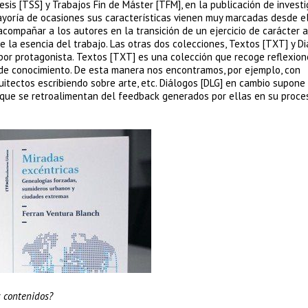
esis [TSS] y Trabajos Fin de Máster [TFM], en la publicación de invest
ayoría de ocasiones sus características vienen muy marcadas desde el 
acompañar a los autores en la transición de un ejercicio de carácter
ne la esencia del trabajo. Las otras dos colecciones, Textos [TXT] y D
n por protagonista. Textos [TXT] es una colección que recoge reflexio
de conocimiento. De esta manera nos encontramos, por ejemplo, con
itectos escribiendo sobre arte, etc. Diálogos [DLG] en cambio supone 
s que se retroalimentan del feedback generados por ellas en su proce
os contenidos?