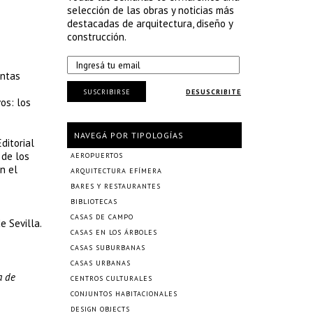
selección de las obras y noticias más
destacadas de arquitectura, diseño y
construcción.
entas
SUSCRIBIRSE
DESUSCRIBITE
os: los
NAVEGÁ POR TIPOLOGÍAS
ditorial
 de los
AEROPUERTOS
n el
ARQUITECTURA EFÍMERA
BARES Y RESTAURANTES
BIBLIOTECAS
s
CASAS DE CAMPO
e Sevilla.
CASAS EN LOS ÁRBOLES
CASAS SUBURBANAS
CASAS URBANAS
a de
CENTROS CULTURALES
CONJUNTOS HABITACIONALES
DESIGN OBJECTS