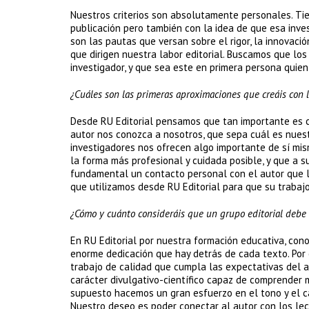
Nuestros criterios son absolutamente personales. Ti
publicación pero también con la idea de que esa inves
son las pautas que versan sobre el rigor, la innovació
que dirigen nuestra labor editorial. Buscamos que los
investigador, y que sea este en primera persona quie
¿Cuáles son las primeras aproximaciones que creáis con 
Desde RU Editorial pensamos que tan importante es co
autor nos conozca a nosotros, que sepa cuál es nues
investigadores nos ofrecen algo importante de sí mi
la forma más profesional y cuidada posible, y que a su
fundamental un contacto personal con el autor que l
que utilizamos desde RU Editorial para que su trabajo
¿Cómo y cuánto consideráis que un grupo editorial debe
En RU Editorial por nuestra formación educativa, con
enorme dedicación que hay detrás de cada texto. Por 
trabajo de calidad que cumpla las expectativas del a
carácter divulgativo-científico capaz de comprender m
supuesto hacemos un gran esfuerzo en el tono y el ca
Nuestro deseo es poder conectar al autor con los lec