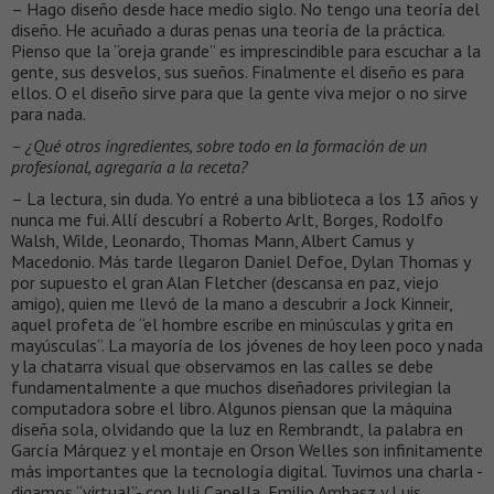
– Hago diseño desde hace medio siglo. No tengo una teoría del
diseño. He acuñado a duras penas una teoría de la práctica.
Pienso que la “oreja grande” es imprescindible para escuchar a la
gente, sus desvelos, sus sueños. Finalmente el diseño es para
ellos. O el diseño sirve para que la gente viva mejor o no sirve
para nada.
– ¿Qué otros ingredientes, sobre todo en la formación de un
profesional, agregaría a la receta?
– La lectura, sin duda. Yo entré a una biblioteca a los 13 años y
nunca me fui. Allí descubrí a Roberto Arlt, Borges, Rodolfo
Walsh, Wilde, Leonardo, Thomas Mann, Albert Camus y
Macedonio. Más tarde llegaron Daniel Defoe, Dylan Thomas y
por supuesto el gran Alan Fletcher (descansa en paz, viejo
amigo), quien me llevó de la mano a descubrir a Jock Kinneir,
aquel profeta de “el hombre escribe en minúsculas y grita en
mayúsculas”. La mayoría de los jóvenes de hoy leen poco y nada
y la chatarra visual que observamos en las calles se debe
fundamentalmente a que muchos diseñadores privilegian la
computadora sobre el libro. Algunos piensan que la máquina
diseña sola, olvidando que la luz en Rembrandt, la palabra en
García Márquez y el montaje en Orson Welles son infinitamente
más importantes que la tecnología digital. Tuvimos una charla -
digamos “virtual”- con Juli Capella, Emilio Ambasz y Luis