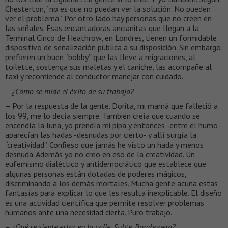
Chesterton, “no es que no puedan ver la solución. No pueden
ver el problema”. Por otro lado hay personas que no creen en
las señales. Esas encantadoras ancianitas que llegan a la
Terminal Cinco de Heathrow, en Londres, tienen un formidable
dispositivo de señalización pública a su disposición. Sin embargo,
prefieren un buen “bobby” que las lleve a migraciones, al
toilette, sostenga sus maletas y el caniche, las acompañe al
taxi y recomiende al conductor manejar con cuidado.
– ¿Cómo se mide el éxito de su trabajo?
– Por la respuesta de la gente. Dorita, mi mamá que falleció a
los 99, me lo decía siempre. También creía que cuando se
encendía la luna, yo prendía mi pipa y entonces -entre el humo-
aparecían las hadas -desnudas por cierto- y allí surgía la
“creatividad”. Confieso que jamás he visto un hada y menos
desnuda. Además yo no creo en eso de la creatividad. Un
eufemismo dialéctico y antidemocrático que establece que
algunas personas están dotadas de poderes mágicos,
discriminando a los demás mortales. Mucha gente acuña estas
fantasías para explicar lo que les resulta inexplicable. El diseño
es una actividad científica que permite resolver problemas
humanos ante una necesidad cierta. Puro trabajo.
– ¿Qué se siente estar en la calle, Subte, Bombonera?