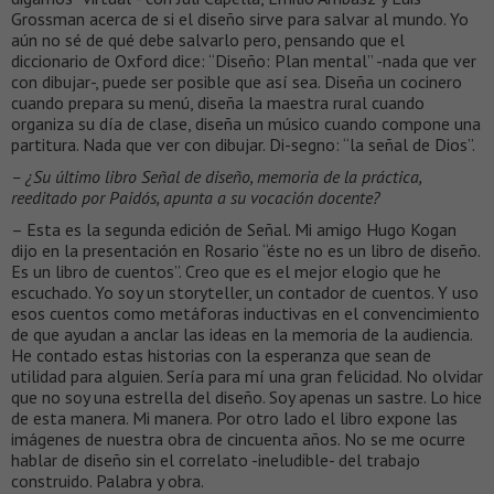
Grossman acerca de si el diseño sirve para salvar al mundo. Yo
aún no sé de qué debe salvarlo pero, pensando que el
diccionario de Oxford dice: “Diseño: Plan mental” -nada que ver
con dibujar-, puede ser posible que así sea. Diseña un cocinero
cuando prepara su menú, diseña la maestra rural cuando
organiza su día de clase, diseña un músico cuando compone una
partitura. Nada que ver con dibujar. Di-segno: “la señal de Dios”.
– ¿Su último libro Señal de diseño, memoria de la práctica,
reeditado por Paidós, apunta a su vocación docente?
– Esta es la segunda edición de Señal. Mi amigo Hugo Kogan
dijo en la presentación en Rosario “éste no es un libro de diseño.
Es un libro de cuentos”. Creo que es el mejor elogio que he
escuchado. Yo soy un storyteller, un contador de cuentos. Y uso
esos cuentos como metáforas inductivas en el convencimiento
de que ayudan a anclar las ideas en la memoria de la audiencia.
He contado estas historias con la esperanza que sean de
utilidad para alguien. Sería para mí una gran felicidad. No olvidar
que no soy una estrella del diseño. Soy apenas un sastre. Lo hice
de esta manera. Mi manera. Por otro lado el libro expone las
imágenes de nuestra obra de cincuenta años. No se me ocurre
hablar de diseño sin el correlato -ineludible- del trabajo
construido. Palabra y obra.