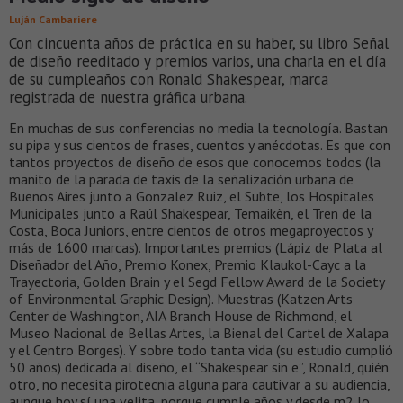
Luján Cambariere
Con cincuenta años de práctica en su haber, su libro Señal
de diseño reeditado y premios varios, una charla en el día
de su cumpleaños con Ronald Shakespear, marca
registrada de nuestra gráfica urbana.
En muchas de sus conferencias no media la tecnología. Bastan
su pipa y sus cientos de frases, cuentos y anécdotas. Es que con
tantos proyectos de diseño de esos que conocemos todos (la
manito de la parada de taxis de la señalización urbana de
Buenos Aires junto a Gonzalez Ruiz, el Subte, los Hospitales
Municipales junto a Raúl Shakespear, Temaikèn, el Tren de la
Costa, Boca Juniors, entre cientos de otros megaproyectos y
más de 1600 marcas). Importantes premios (Lápiz de Plata al
Diseñador del Año, Premio Konex, Premio Klaukol-Cayc a la
Trayectoria, Golden Brain y el Segd Fellow Award de la Society
of Environmental Graphic Design). Muestras (Katzen Arts
Center de Washington, AIA Branch House de Richmond, el
Museo Nacional de Bellas Artes, la Bienal del Cartel de Xalapa
y el Centro Borges). Y sobre todo tanta vida (su estudio cumplió
50 años) dedicada al diseño, el “Shakespear sin e”, Ronald, quién
otro, no necesita pirotecnia alguna para cautivar a su audiencia,
aunque hoy sí una velita, porque cumple años y desde m2 lo