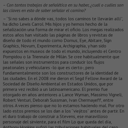
– Con tantos trabajos de señalética en su haber, ¿cuál o cuáles son
las claves en esto de saber señalar el camino?
– “Si no sabes a dónde vas, todos los caminos te llevarán allí”,
ha dicho Lewis Carrol. Mis hijos y yo hemos hecho de la
señalización una forma de mirar el oficio. Los megas realizados
estos años han visitado las páginas de libros y revistas de
diseño de todo el mundo como Domus, Eye, Abitare, Sign
Graphics, Novum, Experimenta, Archigraphia, y han sido
expuestos en museos de todo el mundo, incluyendo el Centro
Pompidou o la Triennale de Milán. Se cree habitualmente que
las señales son instrumentos para conducir los flujos
peatonales y vehiculares -lo que es cierto-, pero
fundamentalmente son los constructores de la identidad de
las ciudades. En el 2008 me dieron el Segd Fellow Award de la
Sociedad de Diseño Ambiental en Estados Unidos, que por
primera vez recibió a un latinoamericano. El premio fue
otorgado en años anteriores a Lance Wyman, Massimo Vigneli,
Robert Venturi, Deborah Sussman, Ivan Chermayeff, entre
otros. A veces pienso que no lo estamos haciendo mal. Por otro
lado estos premios se los dan a los “viejitos” antes de partir. En
el duro trabajo de construir a Stevens, ese maravilloso
personaje del sirviente, para el film Lo que queda del día,
Anthony Hopkins sufrió las tribulaciones habituales del caso.