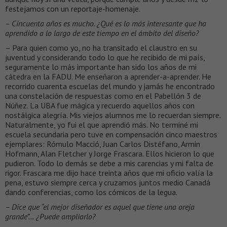
festejamos con un reportaje-homenaje.
– Cincuenta años es mucho. ¿Qué es lo más interesante que ha
aprendido a lo largo de este tiempo en el ámbito del diseño?
– Para quien como yo, no ha transitado el claustro en su
juventud y considerando todo lo que he recibido de mi país,
seguramente lo más importante han sido los años de mi
cátedra en la FADU. Me enseñaron a aprender-a-aprender. He
recorrido cuarenta escuelas del mundo y jamás he encontrado
una constelación de respuestas como en el Pabellón 3 de
Núñez. La UBA fue mágica y recuerdo aquellos años con
nostálgica alegría. Mis viejos alumnos me lo recuerdan siempre.
Naturalmente, yo fui el que aprendió más. No terminé mi
escuela secundaria pero tuve en compensación cinco maestros
ejemplares: Rómulo Macció, Juan Carlos Distéfano, Armin
Hofmann, Alan Fletcher y Jorge Frascara. Ellos hicieron lo que
pudieron. Todo lo demás se debe a mis carencias y mi falta de
rigor. Frascara me dijo hace treinta años que mi oficio valía la
pena, estuvo siempre cerca y cruzamos juntos medio Canadá
dando conferencias, como los cómicos de la legua.
– Dice que “el mejor diseñador es aquel que tiene una oreja
grande”… ¿Puede ampliarlo?