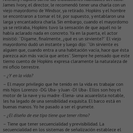
James Ivory, el director, le recomendó tener una charla con un
viejo mayordomo de Windsor, ya retirado. Hopkins y el hombre
se encontraron a tomar el té, por supuesto, y entablaron una
larga y encantadora charla. Sin embargo, cuando el mayordomo
ya se retiraba, Hopkins tuvo la sensación de que aquél no le
había aclarado nada en concreto. Ya en la puerta, el actor
insistió: “Dígame, finalmente, ¿qué es un sirviente?” El viejo
mayordomo dudó un instante y luego dijo: “Un sirviente es
alguien que, cuando entra a una habitación vacía, hace que ésta
parezca aún más vacía que antes”. Siempre he pensado que este
tierno cuento de Hopkins expresa claramente la naturaleza de
mi oficio terrestre.
– ¿Y en la vida?
– El mayor privilegio que he tenido en la vida es trabajar con
mis hijos Lorenzo -DG Uba- y Juan -DI Uba-. Ellos son hoy el
motor de la nave y su madre -Elena- una acuarelista notable,
les ha legado de una sensibilidad exquisita. El barco está en
buenas manos. Yo he pasado a ser el grumete.
– ¿El diseño de ese tipo tiene que tener ritmo?
– Tiene que tener secuencialidad y previsibilidad. La
secuencialidad en los sistemas de señalización establece el