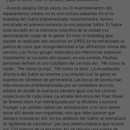
– A veces alegría. Otras veces, no. El mantenimiento del
equipamiento urbano no es una cultura adquirida. En el re-
branding del Subte implementado recientemente, hemos
rescatado en primera instancia la voz popular Subte. El Subte
está anclado en la memoria colectiva de la ciudad y su
denominación surge de la gente. En este re-branding (que
sucede al realizado por nosotros en 1995) se ha enfatizado la
paleta de color que otorga identidad a las diferentes líneas del
servicio. Los focus groups realizados por Metrovías expresan
claramente la vocación del usuario, en ese sentido. Muchas
personas definen el uso cotidiano del servicio así: “Me tomo la
verde”, “Me tomo la roja”, “Me tomo la azul”. La recaudación
afectiva del Subte es enorme y su relación con la gente se
expresa en términos de pertenencia. Las bocas de acceso han
sido entonces emblematizadas por un verdadero arco iris
urbano en donde la marca es siempre igual con los colores
respectivos de cada línea. La amada Helvética del Plan Visual
de Buenos Aires fue reemplazada por la eficiente y austera
Frutiger. Las señales deben ser atemporales y no sólo deben
estar allí donde son requeridas, sino que debe parecer que
siempre estuvieron allí. En los andenes del Subte se reemplazó
la “epidemia de cartelitos” por una cenefa maestra que recorre
los 220 metros de la estación. Así se obtuvo una suerte de