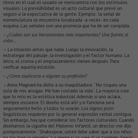
ritmo en el cual el usuario se reencuentra con los estímulos
visuales. La previsibilidad es un acto cultural que prevé un
seguro a la expectativa de la gente. Ejemplo: la señal de
nomenclatura se encuentra localizada -a veces- en cada
esquina. Las señales son una promesa que ha de ser cumplida.
– ¿Cuáles son sus herramientas más importantes? Una fuente, el
color…
– La intuición antes que nada. Luego la innovación, la
estrategia del paisaje, la investigación y el factor humano. La
letra, el croma y el emplazamiento vienen después. Para
verificar aquella intuición.
– ¿Cómo explicaría a alguien su profesión?
– Anna Magnani ha dicho a su maquilladora: “No toques una
sola de mis arrugas. Me han costado la vida”. La mayoría cree
que lo mío es la estética industrial. Además si uno aclara,
siempre oscurece. El diseño está allí y si funciona será
seguramente bello y todos lo usarán. Los signos post-
lingüísticos requieren por lo general expresión verbal contigua.
Sin embargo, hay que considerar los factores culturales. Cuando
diseñamos la cigüeña del Materno Infantil, un director me dijo
pomposamente: “Shakespear, usted debe saber que a los niños
no los trae la cigüeña”. La gente sí lo cree. Y yo también. Según