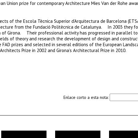
ean Union prize for contemporary Architecture Mies Van der Rohe awa
cts of the Escola Tècnica Superior d’Arquitectura de Barcelona (ETSA
tecture from the Fundació Politècnica de Catalunya. In 2003 they f
 of Girona. Their professional activity has progressed in parallel t
 fields of theory and research the development of design and construc
FAD prizes and selected in several editions of the European Landsc
chitects Prize in 2002 and Girona’s Architectural Prize in 2010.
Enlace corto a esta nota: