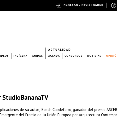
INGRESAR / REGISTRARSE
ACTUALIDAD
IDEOS
INDÍGENA
ANIDAR
AGENDA
CONCURSOS
NOTICIAS
OPINIÓ
or StudioBananaTV
plicaciones de su autor, Bosch Capdeferro, ganador del premio ASCE
 Emergente del Premio de la Unión Europea por Arquitectura Contemp