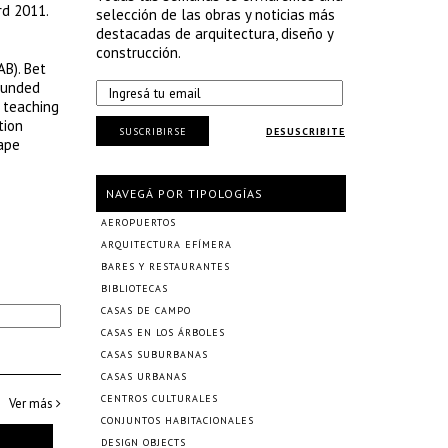
rd 2011.
selección de las obras y noticias más
destacadas de arquitectura, diseño y
construcción.
B). Bet
ounded
o teaching
tion
SUSCRIBIRSE
DESUSCRIBITE
ape
NAVEGÁ POR TIPOLOGÍAS
AEROPUERTOS
ARQUITECTURA EFÍMERA
BARES Y RESTAURANTES
BIBLIOTECAS
CASAS DE CAMPO
CASAS EN LOS ÁRBOLES
CASAS SUBURBANAS
CASAS URBANAS
CENTROS CULTURALES
Ver más
CONJUNTOS HABITACIONALES
DESIGN OBJECTS