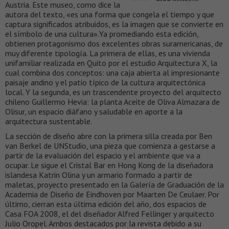
Austria. Este museo, como dice la
autora del texto, «es una forma que congela el tiempo y que
captura significados atribuidos, es la imagen que se convierte en
el símbolo de una cultura».Ya promediando esta edición,
obtienen protagonismo dos excelentes obras suramericanas, de
muy diferente tipología. La primera de ellas, es una vivienda
unifamiliar realizada en Quito por el estudio Arquitectura X, la
cual combina dos conceptos: una caja abierta al impresionante
paisaje andino y el patio típico de la cultura arquitectónica
local. Y la segunda, es un trascendente proyecto del arquitecto
chileno Guillermo Hevia: la planta Aceite de Oliva Almazara de
Olisur, un espacio diáfano y saludable en aporte a la
arquitectura sustentable.
La sección de diseño abre con la primera silla creada por Ben
van Berkel de UNStudio, una pieza que comienza a gestarse a
partir de la evaluación del espacio y el ambiente que va a
ocupar. Le sigue el Cristal Bar en Hong Kong de la diseñadora
islandesa Katrin Olina y un armario formado a partir de
maletas, proyecto presentado en la Galería de Graduación de la
Academia de Diseño de Eindhoven por Maarten De Ceulaer. Por
último, cierran esta última edición del año, dos espacios de
Casa FOA 2008, el del diseñador Alfred Fellinger y arquitecto
Julio Oropel. Ambos destacados por la revista debido a su