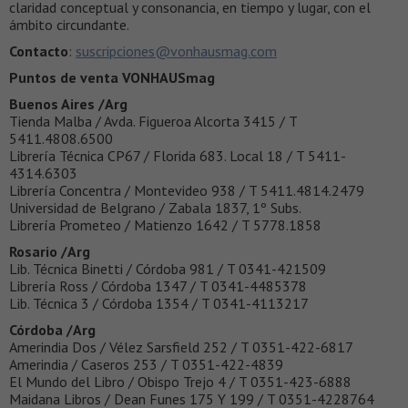
claridad conceptual y consonancia, en tiempo y lugar, con el
ámbito circundante.
Contacto
:
suscripciones@vonhausmag.com
Puntos de venta VONHAUSmag
Buenos Aires /Arg
Tienda Malba / Avda. Figueroa Alcorta 3415 / T
5411.4808.6500
Librería Técnica CP67 / Florida 683. Local 18 / T 5411-
4314.6303
Librería Concentra / Montevideo 938 / T 5411.4814.2479
Universidad de Belgrano / Zabala 1837, 1º Subs.
Librería Prometeo / Matienzo 1642 / T 5778.1858
Rosario /Arg
Lib. Técnica Binetti / Córdoba 981 / T 0341-421509
Librería Ross / Córdoba 1347 / T 0341-4485378
Lib. Técnica 3 / Córdoba 1354 / T 0341-4113217
Córdoba /Arg
Amerindia Dos / Vélez Sarsfield 252 / T 0351-422-6817
Amerindia / Caseros 253 / T 0351-422-4839
El Mundo del Libro / Obispo Trejo 4 / T 0351-423-6888
Maidana Libros / Dean Funes 175 Y 199 / T 0351-4228764