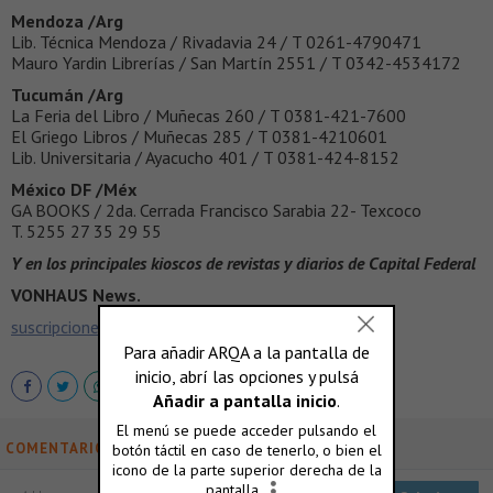
Mendoza /Arg
Lib. Técnica Mendoza / Rivadavia 24 / T 0261-4790471
Mauro Yardin Librerías / San Martín 2551 / T 0342-4534172
Tucumán /Arg
La Feria del Libro / Muñecas 260 / T 0381-421-7600
El Griego Libros / Muñecas 285 / T 0381-4210601
Lib. Universitaria / Ayacucho 401 / T 0381-424-8152
México DF /Méx
GA BOOKS / 2da. Cerrada Francisco Sarabia 22- Texcoco
T. 5255 27 35 29 55
Y en los principales kioscos de revistas y diarios de Capital Federal
VONHAUS News.
suscripciones@vonhausmag.com
COMENTARIOS