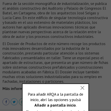
Fuera de la sección monográfica de industrialización, se publica
el análisis constructivo del Auditorio y Palacio de Congresos El
Batel, en Cartagena, obra de los arquitectos José Selgas y
Lucía Cano. En este edificio de singular tecnología constructiva
y basado en el uso extensivo de materiales plásticos, los
autores han aplicado diversas innovaciones técnicas que
plantean nuevas perspectivas acerca de la relación entre la
obra de autor y los procesos constructivos industriales.
El Dossier de Productos de este número recoge los productos
más innovadores desarrollados por la industria de la
construcción, prestando particular atención a los sistemas
fabricados y ensamblados en taller. Tiene un especial peso el
apartado de estructuras, que presenta un gran número de fichas
sobre sistemas constructivos prefabricados y construcciones
modulares acabadas en fábrica. El Dossier incluye también
muchas otras soluciones industrializadas para su empleo en
fachadas, instalaciones o particiones.
Más información >
http://www.tectonica.es