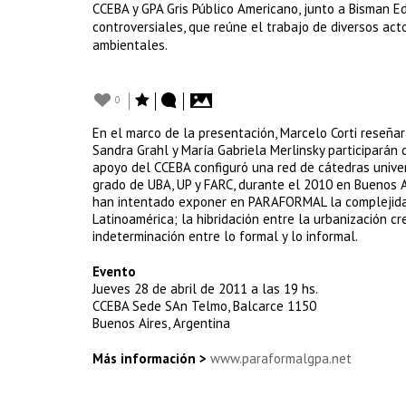
CCEBA y GPA Gris Público Americano, junto a Bisman 
controversiales, que reúne el trabajo de diversos act
ambientales.
0
En el marco de la presentación, Marcelo Corti reseñará
Sandra Grahl y María Gabriela Merlinsky participarán
apoyo del CCEBA configuró una red de cátedras univers
grado de UBA, UP y FARC, durante el 2010 en Buenos A
han intentado exponer en PARAFORMAL la complejidad
Latinoamérica; la hibridación entre la urbanización cr
indeterminación entre lo formal y lo informal.
Evento
Jueves 28 de abril de 2011 a las 19 hs.
CCEBA Sede SAn Telmo, Balcarce 1150
Buenos Aires, Argentina
Más información >
www.paraformalgpa.net