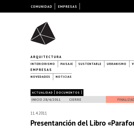
COMUNIDAD
EMPRESAS
ARQUITECTURA
INTERIORISMO
PAISAJE
SUSTENTABLE
URBANISMO
V
EMPRESAS
NOVEDADES
NOTICIAS
|
|
ACTUALIDAD
DOCUMENTOS
INICIO 28/4/2011
CIERRE
FINALIZA
11.4.2011
Presentanción del Libro «Paraf