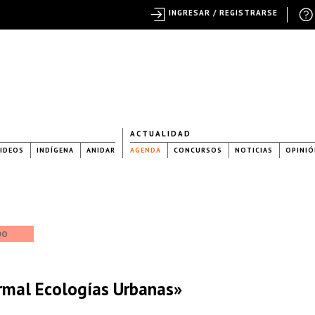
INGRESAR / REGISTRARSE
ACTUALIDAD
IDEOS
INDÍGENA
ANIDAR
AGENDA
CONCURSOS
NOTICIAS
OPINIÓ
DO
ormal Ecologías Urbanas»