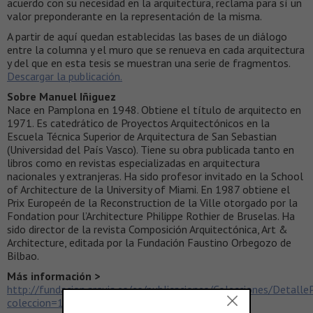
acuerdo con su necesidad en la arquitectura, reclama para sí un
valor preponderante en la representación de la misma.
A partir de aquí quedan establecidas las bases de un diálogo
entre la columna y el muro que se renueva en cada arquitectura
y del que en esta tesis se muestran una serie de fragmentos.
Descargar la publicación.
Sobre Manuel Iñiguez
Nace en Pamplona en 1948. Obtiene el título de arquitecto en
1971. Es catedrático de Proyectos Arquitectónicos en la
Escuela Técnica Superior de Arquitectura de San Sebastian
(Universidad del País Vasco). Tiene su obra publicada tanto en
libros como en revistas especializadas en arquitectura
nacionales y extranjeras. Ha sido profesor invitado en la School
of Architecture de la University of Miami. En 1987 obtiene el
Prix Europeén de la Reconstruction de la Ville otorgado por la
Fondation pour l’Architecture Philippe Rothier de Bruselas. Ha
sido director de la revista Composición Arquitectónica, Art &
Architecture, editada por la Fundación Faustino Orbegozo de
Bilbao.
Más información >
http://fundacion.arquia.es/es/publicaciones/Colecciones/Detalle
coleccion=1