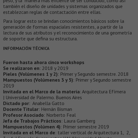
peso, y la manera más eficiente de ser conducido, como así
también el diseño de unidades y sistemas organizados que
establezcan reglas de contactación entre ellas.
Para lograr esto se brindan conocimientos básicos sobre la
generación de formas espaciales resistentes, a partir de la
lectura de sus atributos y el reconocimiento de una geometría
de soporte que defina su estructura.
INFORMACIÓN TÉCNICA
Fueron hasta ahora cinco workshops
Se realizaron en
: 2018 y 2019
Pieles (Volúmenes 1 y 2)
: Primer y Segundo semestre. 2018
Mampuestos (Volúmenes 3 y 5)
: Primer y Segundo semestre
2019
Invitada en el Marco de la materia
: Arquitectura Efímera
| Universidad de Palermo. Buenos Aires
Dictado por
: Anabella Gatto
Docente Titular
: Hernán Bisman
Profesor Asociado
: Norberto Feal
Jefa de Trabajos Prácticos
: Laura Gamberg
Mampuestos (Volúmen 4)
: Primer semestre 2019
Invitada en el Marco de
: taller vertical de Arquitectura 1, 2,