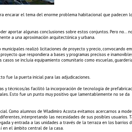
para encarar el tema del enorme problema habitacional que padecen l
der aportar algunas conclusiones sobre estos conjuntos. Pero no… n
mente a una aproximación arquitectónica y urbana.
o municipales realizó licitaciones de proyecto y precio, convocando e
 proyecto que respondiera a bases y programas precisos e inamovible
s casos se incluía equipamiento comunitario como escuelas, guarderí
o fue la puerta inicial para las adjudicaciones.
as y técnicos/as facilitó la incorporación de tecnología de prefabrica
ionales. Esto fue un punto muy positivo que lamentablemente no se da
cial. Como alumnos de Wladimiro Acosta evitamos acercarnos a mode
diferentes, interpretando las necesidades de sus posibles usuarios. T
gada y entrada a las unidades a través de la terraza en los barrios d
sí en el ámbito central de la casa.