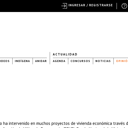
INGRESAR / REGISTRARSE
ACTUALIDAD
IDEOS
INDÍGENA
ANIDAR
AGENDA
CONCURSOS
NOTICIAS
OPINIÓ
io ha intervenido en muchos proyectos de vivienda económica través 