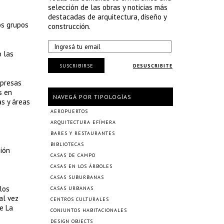
selección de las obras y noticias más
destacadas de arquitectura, diseño y
os grupos
construcción.
o las
SUSCRIBIRSE
DESUSCRIBITE
mpresas
s en
NAVEGÁ POR TIPOLOGÍAS
as y áreas
AEROPUERTOS
ARQUITECTURA EFÍMERA
BARES Y RESTAURANTES
BIBLIOTECAS
ción
CASAS DE CAMPO
CASAS EN LOS ÁRBOLES
CASAS SUBURBANAS
los
CASAS URBANAS
al vez
CENTROS CULTURALES
e La
CONJUNTOS HABITACIONALES
DESIGN OBJECTS