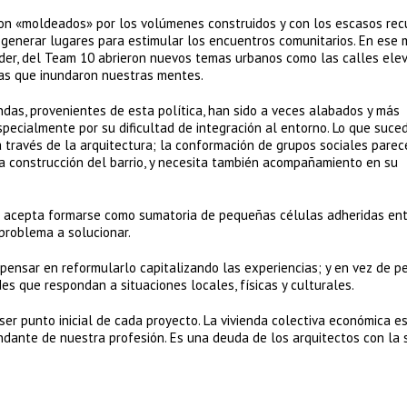
eron «moldeados» por los volúmenes construidos y con los escasos rec
ó generar lugares para estimular los encuentros comunitarios. En es
der, del Team 10 abrieron nuevos temas urbanos como las calles elev
emas que inundaron nuestras mentes.
endas, provenientes de esta política, han sido a veces alabados y más
pecialmente por su dificultad de integración al entorno. Lo que suce
través de la arquitectura; la conformación de grupos sociales parec
a construcción del barrio, y necesita también acompañamiento en su
 acepta formarse como sumatoria de pequeñas células adheridas entr
problema a solucionar.
ensar en reformularlo capitalizando las experiencias; y en vez de p
es que respondan a situaciones locales, físicas y culturales.
ser punto inicial de cada proyecto. La vivienda colectiva económica e
ndante de nuestra profesión. Es una deuda de los arquitectos con la 