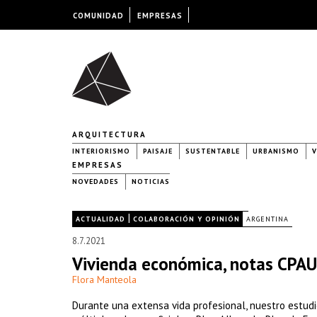
COMUNIDAD
EMPRESAS
ARQUITECTURA
INTERIORISMO
PAISAJE
SUSTENTABLE
URBANISMO
V
EMPRESAS
NOVEDADES
NOTICIAS
|
|
ACTUALIDAD
COLABORACIÓN Y OPINIÓN
ARGENTINA
8.7.2021
Vivienda económica, notas CPAU
Flora Manteola
Durante una extensa vida profesional, nuestro estud