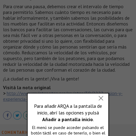
Para crear una pausa, debemos crear el intervalo de tiempo
para permitirlo. Sabemos cuánto tiempo es necesario para
hablar informalmente, y también sabemos las posibilidades de
los muebles que facilitan esta actividad. Entonces diseñemos
los bancos para facilitar las conversaciones, las curvas para que
sea más fácil ver a otras personas en la conversación, o para
obtener privacidad si uno lo quiere, con flexibilidad para
organizar dónde y cómo las personas sentirían que sería más
cómodo. Reduzcamos la velocidad de los vehículos, por
supuesto, pero también de los peatones, para que podamos
reducir la velocidad de la ciudad motorizada hacia la velocidad
de las personas que conforman el corazón de la ciudad.
¡La ciudad es la gente! ¡Viva la gente!
Visitá la nota original
>
http://www.revistanotas.org/revistas/39/2222-vision-y-
experiencia-respecto-a-la-movilidad
COMENTARIOS