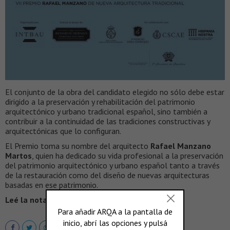
El conjunto de la obra del candidato elegido no sólo debe estar
dirigido a la preservación y rehabilitación del patrimonio
arquitectónico y urbano tradicional español, sino también a
contribuir a la continuidad de las tradiciones constructivas y
arquitectónicas que lo configuran.
El Premio toma su nombre del arquitecto
Rafael Manzano
Martos
, quien ha dedicado su vida profesional a la preservación
del patrimonio arquitectónico y urbano español tanto a través
de la restauración como del diseño de nuevas arquitecturas
basadas en ese patrimonio.
Leé la nota completa en >
VEREDES