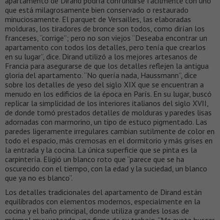
apartamento de Dirand podría confundirse fácilmente con uno
que está milagrosamente bien conservado o restaurado
minuciosamente. El parquet de Versailles, las elaboradas
molduras, los tiradores de bronce son todos, como dirían los
franceses, “corrige”; pero no son viejos “Deseaba encontrar un
apartamento con todos los detalles, pero tenía que crearlos
en su lugar”, dice. Dirand utilizó a los mejores artesanos de
Francia para asegurarse de que los detalles reflejen la antigua
gloria del apartamento. “No quería nada, Haussmann”, dice
sobre los detalles de yeso del siglo XIX que se encuentran a
menudo en los edificios de la época en París. En su lugar, buscó
replicar la simplicidad de los interiores italianos del siglo XVII,
de donde tomó prestados detalles de molduras y paredes lisas
adornadas con marmorino, un tipo de estuco pigmentado. Las
paredes ligeramente irregulares cambian sutilmente de color en
todo el espacio, más cremosas en el dormitorio y más grises en
la entrada y la cocina. La única superficie que se pinta es la
carpintería. Eligió un blanco roto que “parece que se ha
oscurecido con el tiempo, con la edad y la suciedad, un blanco
que ya no es blanco”.
Los detalles tradicionales del apartamento de Dirand están
equilibrados con elementos modernos, especialmente en la
cocina y el baño principal, donde utiliza grandes losas de