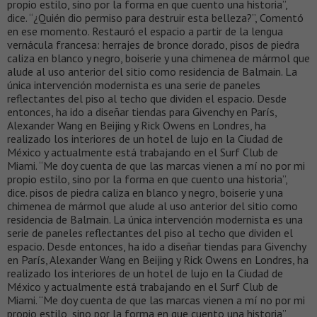
propio estilo, sino por la forma en que cuento una historia”,
dice. “¿Quién dio permiso para destruir esta belleza?”, Comentó
en ese momento. Restauró el espacio a partir de la lengua
vernácula francesa: herrajes de bronce dorado, pisos de piedra
caliza en blanco y negro, boiserie y una chimenea de mármol que
alude al uso anterior del sitio como residencia de Balmain. La
única intervención modernista es una serie de paneles
reflectantes del piso al techo que dividen el espacio. Desde
entonces, ha ido a diseñar tiendas para Givenchy en París,
Alexander Wang en Beijing y Rick Owens en Londres, ha
realizado los interiores de un hotel de lujo en la Ciudad de
México y actualmente está trabajando en el Surf Club de
Miami. “Me doy cuenta de que las marcas vienen a mí no por mi
propio estilo, sino por la forma en que cuento una historia”,
dice. pisos de piedra caliza en blanco y negro, boiserie y una
chimenea de mármol que alude al uso anterior del sitio como
residencia de Balmain. La única intervención modernista es una
serie de paneles reflectantes del piso al techo que dividen el
espacio. Desde entonces, ha ido a diseñar tiendas para Givenchy
en París, Alexander Wang en Beijing y Rick Owens en Londres, ha
realizado los interiores de un hotel de lujo en la Ciudad de
México y actualmente está trabajando en el Surf Club de
Miami. “Me doy cuenta de que las marcas vienen a mí no por mi
propio estilo, sino por la forma en que cuento una historia”,