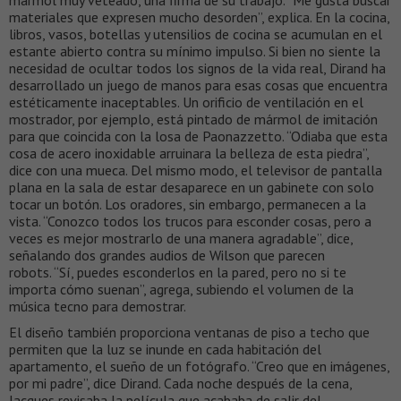
mármol muy veteado, una firma de su trabajo. “Me gusta buscar
materiales que expresen mucho desorden”, explica. En la cocina,
libros, vasos, botellas y utensilios de cocina se acumulan en el
estante abierto contra su mínimo impulso. Si bien no siente la
necesidad de ocultar todos los signos de la vida real, Dirand ha
desarrollado un juego de manos para esas cosas que encuentra
estéticamente inaceptables. Un orificio de ventilación en el
mostrador, por ejemplo, está pintado de mármol de imitación
para que coincida con la losa de Paonazzetto. “Odiaba que esta
cosa de acero inoxidable arruinara la belleza de esta piedra”,
dice con una mueca. Del mismo modo, el televisor de pantalla
plana en la sala de estar desaparece en un gabinete con solo
tocar un botón. Los oradores, sin embargo, permanecen a la
vista. “Conozco todos los trucos para esconder cosas, pero a
veces es mejor mostrarlo de una manera agradable”, dice,
señalando dos grandes audios de Wilson que parecen
robots. “Sí, puedes esconderlos en la pared, pero no si te
importa cómo suenan”, agrega, subiendo el volumen de la
música tecno para demostrar.
El diseño también proporciona ventanas de piso a techo que
permiten que la luz se inunde en cada habitación del
apartamento, el sueño de un fotógrafo. “Creo que en imágenes,
por mi padre”, dice Dirand. Cada noche después de la cena,
Jacques revisaba la película que acababa de salir del