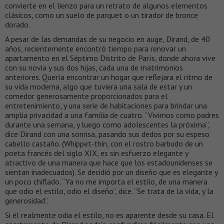
convierte en el lienzo para un retrato de algunos elementos
clásicos, como un suelo de parquet o un tirador de bronce
dorado.
A pesar de las demandas de su negocio en auge, Dirand, de 40
años, recientemente encontró tiempo para renovar un
apartamento en el Séptimo Distrito de París, donde ahora vive
con su novia y sus dos hijas, cada una de matrimonios
anteriores. Quería encontrar un hogar que reflejara el ritmo de
su vida moderna, algo que tuviera una sala de estar y un
comedor generosamente proporcionados para el
entretenimiento, y una serie de habitaciones para brindar una
amplia privacidad a una familia de cuatro. “Vivimos como padres
durante una semana, y luego como adolescentes la próxima”,
dice Dirand con una sonrisa, pasando sus dedos por su espeso
cabello castaño. (Whippet-thin, con el rostro barbudo de un
poeta francés del siglo XIX, es sin esfuerzo elegante y
atractivo de una manera que hace que los estadounidenses se
sientan inadecuados). Se decidió por un diseño que es elegante y
un poco chiflado. “Ya no me importa el estilo, de una manera
que odio el estilo, odio el diseño”, dice. “Se trata de la vida, y la
generosidad”.
Si él realmente odia el estilo, no es aparente desde su casa. El