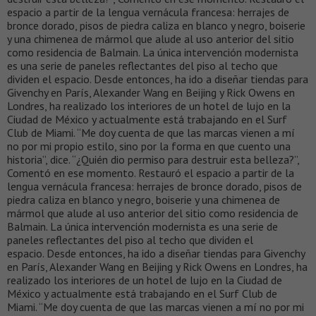
espacio a partir de la lengua vernácula francesa: herrajes de
bronce dorado, pisos de piedra caliza en blanco y negro, boiserie
y una chimenea de mármol que alude al uso anterior del sitio
como residencia de Balmain. La única intervención modernista
es una serie de paneles reflectantes del piso al techo que
dividen el espacio. Desde entonces, ha ido a diseñar tiendas para
Givenchy en París, Alexander Wang en Beijing y Rick Owens en
Londres, ha realizado los interiores de un hotel de lujo en la
Ciudad de México y actualmente está trabajando en el Surf
Club de Miami. “Me doy cuenta de que las marcas vienen a mí
no por mi propio estilo, sino por la forma en que cuento una
historia”, dice. “¿Quién dio permiso para destruir esta belleza?”,
Comentó en ese momento. Restauró el espacio a partir de la
lengua vernácula francesa: herrajes de bronce dorado, pisos de
piedra caliza en blanco y negro, boiserie y una chimenea de
mármol que alude al uso anterior del sitio como residencia de
Balmain. La única intervención modernista es una serie de
paneles reflectantes del piso al techo que dividen el
espacio. Desde entonces, ha ido a diseñar tiendas para Givenchy
en París, Alexander Wang en Beijing y Rick Owens en Londres, ha
realizado los interiores de un hotel de lujo en la Ciudad de
México y actualmente está trabajando en el Surf Club de
Miami. “Me doy cuenta de que las marcas vienen a mí no por mi