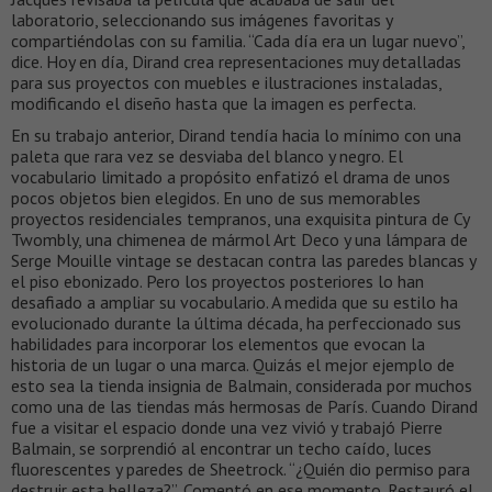
laboratorio, seleccionando sus imágenes favoritas y
compartiéndolas con su familia. “Cada día era un lugar nuevo”,
dice. Hoy en día, Dirand crea representaciones muy detalladas
para sus proyectos con muebles e ilustraciones instaladas,
modificando el diseño hasta que la imagen es perfecta.
En su trabajo anterior, Dirand tendía hacia lo mínimo con una
paleta que rara vez se desviaba del blanco y negro. El
vocabulario limitado a propósito enfatizó el drama de unos
pocos objetos bien elegidos. En uno de sus memorables
proyectos residenciales tempranos, una exquisita pintura de Cy
Twombly, una chimenea de mármol Art Deco y una lámpara de
Serge Mouille vintage se destacan contra las paredes blancas y
el piso ebonizado. Pero los proyectos posteriores lo han
desafiado a ampliar su vocabulario. A medida que su estilo ha
evolucionado durante la última década, ha perfeccionado sus
habilidades para incorporar los elementos que evocan la
historia de un lugar o una marca. Quizás el mejor ejemplo de
esto sea la tienda insignia de Balmain, considerada por muchos
como una de las tiendas más hermosas de París. Cuando Dirand
fue a visitar el espacio donde una vez vivió y trabajó Pierre
Balmain, se sorprendió al encontrar un techo caído, luces
fluorescentes y paredes de Sheetrock. “¿Quién dio permiso para
destruir esta belleza?”, Comentó en ese momento. Restauró el