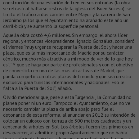
construcción de una estación de tren en sus entrañas (la obra
se retrasó al hallarse restos de la iglesia del Buen Suceso), se
limitó el tráfico a dos carriles entre Mayor y la carrera de San
Jerónimo (a los que el Ayuntamiento ha arañado este año un
carril-bici) y se aumentó la superficie peatonal.
Aquella obra costó 4,6 millones. Sin embargo, el ahora líder
regional y entonces vicepresidente, Ignacio González, consideró
el viernes “muy urgente recuperar la Puerta del Sol y hacer una
plaza, que es la más importante de Madrid por su carácter
céntrico, mucho más atractiva a mi modo de ver de lo que hoy
es”. “Y que se haga por parte de profesionales y con el objetivo
de convertirla en una de las más atractivas de Madrid, que
pueda competir con otras plazas del mundo y que sea un sitio
exclusivo para turistas internacionales y nacionales. Eso le
falta a la Puerta del Sol”, añadió.
Olvidó mencionar que, pese a esta “urgencia”, la Comunidad no
planea poner ni un euro. Tampoco el Ayuntamiento, que no ve
necesario cambiar la plaza de arriba abajo pero fue el
detonante de esta reforma, al anunciar en 2012 su intención de
colocar un quiosco con terraza de 300 metros cuadrados y un
centenar de árboles en Sol. Los árboles fueron los primeros en
desaparecer, al admitir el propio Ayuntamiento que no había
tierra suficiente bajo los adoquines para plantarlos. La terraza