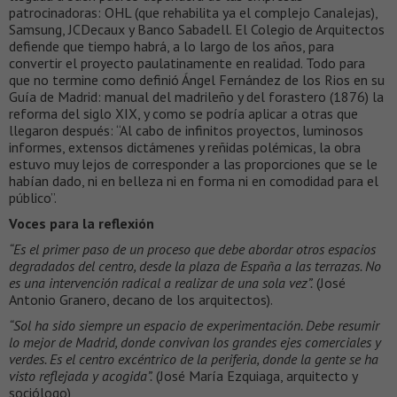
patrocinadoras: OHL (que rehabilita ya el complejo Canalejas),
Samsung, JCDecaux y Banco Sabadell. El Colegio de Arquitectos
defiende que tiempo habrá, a lo largo de los años, para
convertir el proyecto paulatinamente en realidad. Todo para
que no termine como definió Ángel Fernández de los Rios en su
Guía de Madrid: manual del madrileño y del forastero (1876) la
reforma del siglo XIX, y como se podría aplicar a otras que
llegaron después: “Al cabo de infinitos proyectos, luminosos
informes, extensos dictámenes y reñidas polémicas, la obra
estuvo muy lejos de corresponder a las proporciones que se le
habían dado, ni en belleza ni en forma ni en comodidad para el
público”.
Voces para la reflexión
“Es el primer paso de un proceso que debe abordar otros espacios
degradados del centro, desde la plaza de España a las terrazas. No
es una intervención radical a realizar de una sola vez”.
(José
Antonio Granero, decano de los arquitectos).
“Sol ha sido siempre un espacio de experimentación. Debe resumir
lo mejor de Madrid, donde convivan los grandes ejes comerciales y
verdes. Es el centro excéntrico de la periferia, donde la gente se ha
visto reflejada y acogida”.
(José María Ezquiaga, arquitecto y
sociólogo)