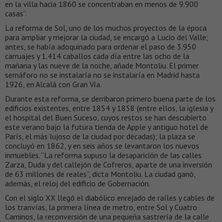
en la villa hacia 1860 se concentraban en menos de 9.900
casas”.
La reforma de Sol, uno de los muchos proyectos de la época
para ampliar y mejorar la ciudad, se encargó a Lucio del Valle;
antes, se había adoquinado para ordenar el paso de 3.950
carruajes y 1.414 caballos cada día entre las ocho de la
mañana y las nueve de la noche, añade Montoliu. El primer
semáforo no se instalaría no se instalaría en Madrid hasta
1926, en Alcalá con Gran Vía.
Durante esta reforma, se derribaron primero buena parte de los
edificios existentes, entre 1854 y 1858 (entre ellos, la iglesia y
el hospital del Buen Suceso, cuyos restos se han descubierto
este verano bajo la futura tienda de Apple y antiguo hotel de
París, el más lujoso de la ciudad por décadas); la plaza se
concluyó en 1862, y en seis años se levantaron los nuevos
inmuebles. “La reforma supuso la desaparición de las calles
Zarza, Duda y del callejón de Cofreros, aparte de una inversión
de 63 millones de reales”, dicta Montoliu. La ciudad ganó,
además, el reloj del edificio de Gobernación.
Con el siglo XX llegó el diabólico enrejado de raíles y cables de
los tranvías, la primera línea de metro, entre Sol y Cuatro
Caminos, la reconversión de una pequeña sastrería de la calle