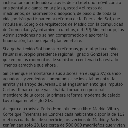
incluso lanzar rellenado a través de su teléfono móvil contra
una pantalla gigante en la plaza, usted y el resto de
madrileños, de nacimiento o adopción, de paso o de toda la
vida, podrán participar en la reforma de la Puerta del Sol, que
impulsa el Colegio de Arquitectos de Madrid con la complicidad
de Comunidad y Ayuntamiento (ambos, del PP). Sin embargo, las
Administraciones no se han comprometido a aportar la
financiación, lo que deja el plan en el aire.
Si algo ha tenido Sol han sido reformas, pero algo ha debido
fallar si el propio presidente regional, Ignacio González, cree
que en pocos momentos de su historia centenaria ha estado
“menos atractiva que ahora”.
Sin tener que remontarse a sus albores, en el siglo XV, cuando
aguadores y vendedores ambulantes se instalaban entre la
ermita y el arroyo del Arenal, o al engalanamiento que impulsó
Carlos III para el que ya se había tornado en principal
mentidero de la corte, la primera reforma moderna de calado
tuvo lugar en el siglo XIX.
Asegura el cronista Pedro Montoliu en su libro Madrid, Villa y
Corte que, “mientras en Londres cada habitante disponía de 112
metros cuadrados de superficie, los vecinos de Madrid y París
tenían tan solo 28. Los cerca de 300.000 madrileños que vivían