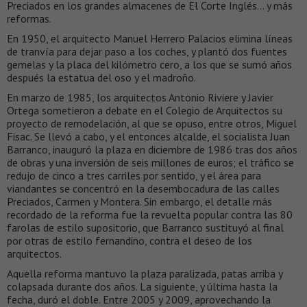
Preciados en los grandes almacenes de El Corte Inglés… y más
reformas.
En 1950, el arquitecto Manuel Herrero Palacios elimina líneas
de tranvía para dejar paso a los coches, y plantó dos fuentes
gemelas y la placa del kilómetro cero, a los que se sumó años
después la estatua del oso y el madroño.
En marzo de 1985, los arquitectos Antonio Riviere y Javier
Ortega sometieron a debate en el Colegio de Arquitectos su
proyecto de remodelación, al que se opuso, entre otros, Miguel
Fisac. Se llevó a cabo, y el entonces alcalde, el socialista Juan
Barranco, inauguró la plaza en diciembre de 1986 tras dos años
de obras y una inversión de seis millones de euros; el tráfico se
redujo de cinco a tres carriles por sentido, y el área para
viandantes se concentró en la desembocadura de las calles
Preciados, Carmen y Montera. Sin embargo, el detalle más
recordado de la reforma fue la revuelta popular contra las 80
farolas de estilo supositorio, que Barranco sustituyó al final
por otras de estilo fernandino, contra el deseo de los
arquitectos.
Aquella reforma mantuvo la plaza paralizada, patas arriba y
colapsada durante dos años. La siguiente, y última hasta la
fecha, duró el doble. Entre 2005 y 2009, aprovechando la