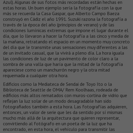
Azul). Algunas de sus fotos más recordadas están hechas en
estas horas. Un buen ejemplo sería la fotografía con la que
más se recuerda la Casa Gaspar, que Alberto Campo Baeza
construyó en Cádiz el año 1991. Suzuki razona la fotografía a
través de la época del año (principios de verano) y de las
condiciones lumínicas extremas que impone el lugar durante el
día, que lo llevaron a hacer la fotografía a las cinco y media de
la mañana, retratando el espacio en un momento muy concreto
del día que le transmite unas sensaciones muy diferentes a las
de un invitado casual, que la vivirá a pleno día. La hora iguala
las condiciones de luz de un pavimento de color claro a la
sombra de una valla que haría que la mitad de la fotografía
apareciese como un manchurrón negro y la otra mitad
requemada a cualquier otra hora.
Edificios como la Mediateca de Sendai de Toyo Ito o la
Biblioteca de Seattle de OMA/ Rem Koolhaas, rodeada de
edificios más altos rematados con muros-cortina de vidrio que
reflejan la luz solar de un modo desagradable han sido
fotografiados también a esta hora. Las fotografías adquieren,
entonces, un valor de serie que les da sentido por sí mismas
mucho más allá de la arquitectura que quieren representar,
convirtiendo al fotógrafo en un poeta de la luz que ha
encontrado, en esta hora, el vehículo para transmitir las