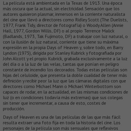
La película está ambientada en la Texas de 1913. Una época
más oscura que la actual, sin electricidad. Sensación que los
autores quisieron plasmar, inmersos en la corriente naturalista
del cine que llevó a directores como Ridley Scott (The Duelists,
1977, Frank Tidy, director de fotografía) o Woody Allen (Annie
Hall, 1977, Gordon Willis, DF) o al propio Terrence Malick
(Badlands, 1973, Tak Fujimoto, DF) a trabajar con luz natural, o
con la ilusión de luz natural, corriente que tiene su máxima
expresión en la propia Days of Heaven y, sobre todo, en Barry
Lyndon (1975), dirigida por Stanley Kubrick y fotografiada por
John Alcott y el propio Kubrick, grabada exclusivamente a la luz
del día o a la luz de las velas, tantas que ponían en peligro
constante de incendio los decorados. Todas estas películas son
hijas del celuloide, que presenta la doble cualidad de tener más
definición y recibir peor la luz que las cámaras digitales con que
directores como Michael Mann o Michael Winterbottom son
capaces de rodar, en la actualidad, en las mismas condiciones de
luz (o en condiciones todavía más extremas) que sus colegas
sin tener que incrementar, a causa de esto, costes de
producción.
Days of Heaven es una de las películas de las que más fácil
resulta extraer una foto fija en toda la historia del cine. Los
personajes de la película son más sensuales que reflexivos