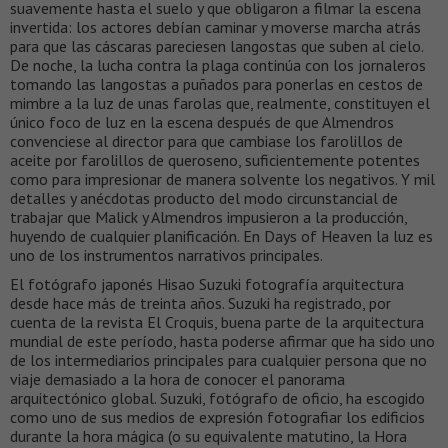
suavemente hasta el suelo y que obligaron a filmar la escena
invertida: los actores debían caminar y moverse marcha atrás
para que las cáscaras pareciesen langostas que suben al cielo.
De noche, la lucha contra la plaga continúa con los jornaleros
tomando las langostas a puñados para ponerlas en cestos de
mimbre a la luz de unas farolas que, realmente, constituyen el
único foco de luz en la escena después de que Almendros
convenciese al director para que cambiase los farolillos de
aceite por farolillos de queroseno, suficientemente potentes
como para impresionar de manera solvente los negativos. Y mil
detalles y anécdotas producto del modo circunstancial de
trabajar que Malick y Almendros impusieron a la producción,
huyendo de cualquier planificación. En Days of Heaven la luz es
uno de los instrumentos narrativos principales.
El fotógrafo japonés Hisao Suzuki fotografía arquitectura
desde hace más de treinta años. Suzuki ha registrado, por
cuenta de la revista El Croquis, buena parte de la arquitectura
mundial de este período, hasta poderse afirmar que ha sido uno
de los intermediarios principales para cualquier persona que no
viaje demasiado a la hora de conocer el panorama
arquitectónico global. Suzuki, fotógrafo de oficio, ha escogido
como uno de sus medios de expresión fotografiar los edificios
durante la hora mágica (o su equivalente matutino, la Hora