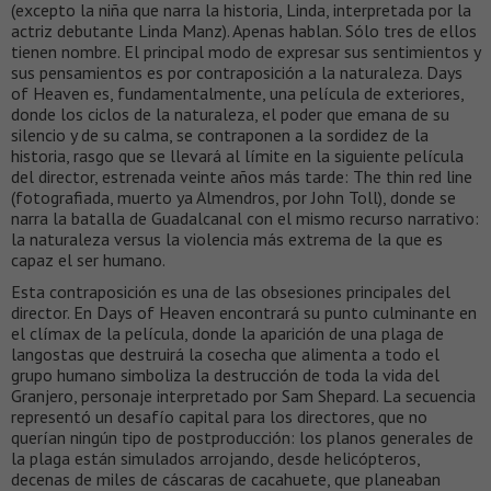
(excepto la niña que narra la historia, Linda, interpretada por la
actriz debutante Linda Manz). Apenas hablan. Sólo tres de ellos
tienen nombre. El principal modo de expresar sus sentimientos y
sus pensamientos es por contraposición a la naturaleza. Days
of Heaven es, fundamentalmente, una película de exteriores,
donde los ciclos de la naturaleza, el poder que emana de su
silencio y de su calma, se contraponen a la sordidez de la
historia, rasgo que se llevará al límite en la siguiente película
del director, estrenada veinte años más tarde: The thin red line
(fotografiada, muerto ya Almendros, por John Toll), donde se
narra la batalla de Guadalcanal con el mismo recurso narrativo:
la naturaleza versus la violencia más extrema de la que es
capaz el ser humano.
Esta contraposición es una de las obsesiones principales del
director. En Days of Heaven encontrará su punto culminante en
el clímax de la película, donde la aparición de una plaga de
langostas que destruirá la cosecha que alimenta a todo el
grupo humano simboliza la destrucción de toda la vida del
Granjero, personaje interpretado por Sam Shepard. La secuencia
representó un desafío capital para los directores, que no
querían ningún tipo de postproducción: los planos generales de
la plaga están simulados arrojando, desde helicópteros,
decenas de miles de cáscaras de cacahuete, que planeaban