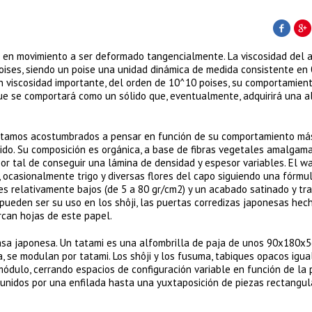
do en movimiento a ser deformado tangencialmente. La viscosidad del 
oises, siendo un poise una unidad dinámica de medida consistente en 
n viscosidad importante, del orden de 10^10 poises, su comportamien
que se comportará como un sólido que, eventualmente, adquirirá una a
e estamos acostumbrados a pensar en función de su comportamiento má
lido. Su composición es orgánica, a base de fibras vegetales amalgam
r tal de conseguir una lámina de densidad y espesor variables. El wa
ocasionalmente trigo y diversas flores del capo siguiendo una fórmu
es relativamente bajos (de 5 a 80 gr/cm2) y un acabado satinado y tr
 pueden ser su uso en los shôji, las puertas corredizas japonesas hec
can hojas de este papel.
 casa japonesa. Un tatami es una alfombrilla de paja de unos 90x180x
a, se modulan por tatami. Los shôji y los fusuma, tabiques opacos igu
ódulo, cerrando espacios de configuración variable en función de la 
 unidos por una enfilada hasta una yuxtaposición de piezas rectangul