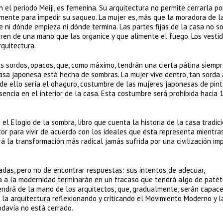
el periodo Meiji, es femenina. Su arquitectura no permite cerrarla po
te para impedir su saqueo. La mujer es, más que la moradora de la
be ni dónde empieza ni dónde termina. Las partes fijas de la casa no s
eren de una mano que las organice y que alimente el fuego. Los vestid
rquitectura.
s sordos, opacos, que, como máximo, tendrán una cierta pátina siemp
asa japonesa está hecha de sombras. La mujer vive dentro, tan sorda 
e ello sería el ohaguro, costumbre de las mujeres japonesas de pint
ncia en el interior de la casa. Esta costumbre será prohibida hacia 
a el Elogio de la sombra, libro que cuenta la historia de la casa tradic
tor para vivir de acuerdo con los ideales que ésta representa mientra
rá la transformación más radical jamás sufrida por una civilización im
das, pero no de encontrar respuestas: sus intentos de adecuar,
a a la modernidad terminarán en un fracaso que tendrá algo de patéti
endrá de la mano de los arquitectos, que, gradualmente, serán capac
 la arquitectura reflexionando y criticando el Movimiento Moderno y 
odavía no está cerrado.