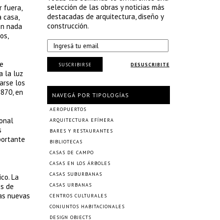
selección de las obras y noticias más
r fuera,
destacadas de arquitectura, diseño y
 casa,
construcción.
on nada
os,
re
SUSCRIBIRSE
DESUSCRIBITE
a la luz
arse los
1870, en
NAVEGÁ POR TIPOLOGÍAS
AEROPUERTOS
ional
ARQUITECTURA EFÍMERA
s
BARES Y RESTAURANTES
portante
BIBLIOTECAS
CASAS DE CAMPO
CASAS EN LOS ÁRBOLES
CASAS SUBURBANAS
co. La
es de
CASAS URBANAS
las nuevas
CENTROS CULTURALES
CONJUNTOS HABITACIONALES
DESIGN OBJECTS