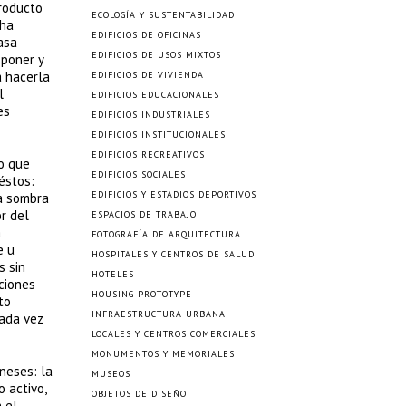
producto
ECOLOGÍA Y SUSTENTABILIDAD
 ha
EDIFICIOS DE OFICINAS
asa
EDIFICIOS DE USOS MIXTOS
sponer y
a hacerla
EDIFICIOS DE VIVIENDA
l
EDIFICIOS EDUCACIONALES
es
EDIFICIOS INDUSTRIALES
EDIFICIOS INSTITUCIONALES
EDIFICIOS RECREATIVOS
o que
EDIFICIOS SOCIALES
éstos:
EDIFICIOS Y ESTADIOS DEPORTIVOS
la sombra
r del
ESPACIOS DE TRABAJO
a
FOTOGRAFÍA DE ARQUITECTURA
e u
HOSPITALES Y CENTROS DE SALUD
s sin
HOTELES
cciones
HOUSING PROTOTYPE
to
INFRAESTRUCTURA URBANA
cada vez
LOCALES Y CENTROS COMERCIALES
MONUMENTOS Y MEMORIALES
oneses: la
MUSEOS
 activo,
OBJETOS DE DISEÑO
 el