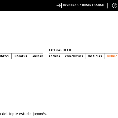
INGRESAR / REGISTRARSE
ACTUALIDAD
IDEOS
INDÍGENA
ANIDAR
AGENDA
CONCURSOS
NOTICIAS
OPINIÓ
 del triple estudio japonés.