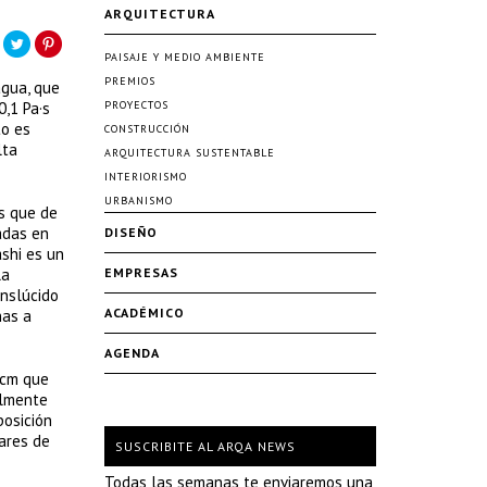
ARQUITECTURA
PAISAJE Y MEDIO AMBIENTE
PREMIOS
agua, que
0,1 Pa·s
PROYECTOS
to es
CONSTRUCCIÓN
lta
ARQUITECTURA SUSTENTABLE
INTERIORISMO
URBANISMO
s que de
adas en
DISEÑO
shi es un
la
EMPRESAS
anslúcido
ACADÉMICO
has a
AGENDA
5cm que
almente
posición
ares de
SUSCRIBITE AL ARQA NEWS
Todas las semanas te enviaremos una