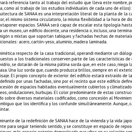
hará referencia tanto al trabajo del estudio que lleva este nombre, 
, como al trabajo de los estudios individuales de cada uno de ellos)
uitectura de SANAA es una interpretación literal de la planta de la c
or, el mismo sistema circulatorio, la misma flexibilidad a la hora de di
uxtaponer espacios. SANAA será capaz de escalar esta tipología hast
 un museo, un edificio docente, una residencia o, incluso, una termina
rmigón o mixtas que soportan tabiques y fachadas hechas de material
ionales: acero, cartón-yeso, aluminio, madera laminada.
imética respecto de la casa tradicional, operandi mediante un diálog
estos a los tradicionales conserven parte de las características de 
l vidrio, se dotarán de la misma pátina sorda que, en este caso, niega 
asa. Una luz sorda que, cuando produzca brillos, siempre en el exterio
aisaje. El propio concepto de exterior del edificio estará extraído de l
efinido por unas fachadas, sino por el recinto que este edificio defin
ucesión de espacios habitados eventualmente cubiertos y climatizado
nqueos, ondulaciones, burbujas. El color predominante de estas constru
cado sobre diversos materiales codificados, como concesión al Movimien
ambiguo que los identifica y los confunde simultáneamente. Aunque, 
intar.
minante de la redefinición de SANAA hace de la vivienda y la vida jap
e para seguir teniendo sentido, y se constituye en espacio de reposo
iguos, más espacio exterior domesticado que vibra en su relación con