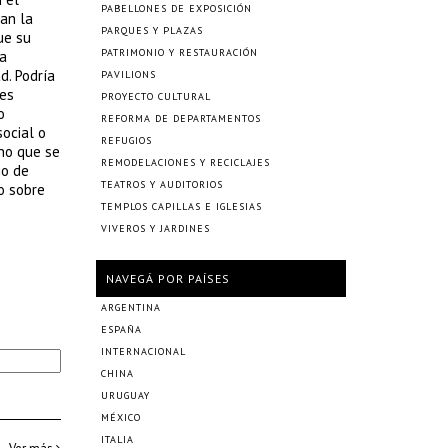
PABELLONES DE EXPOSICIÓN
nan la
PARQUES Y PLAZAS
ue su
PATRIMONIO Y RESTAURACIÓN
la
d. Podría
PAVILIONS
nes
PROYECTO CULTURAL
o
REFORMA DE DEPARTAMENTOS
ocial o
REFUGIOS
ino que se
REMODELACIONES Y RECICLAJES
io de
TEATROS Y AUDITORIOS
o sobre
TEMPLOS CAPILLAS E IGLESIAS
VIVEROS Y JARDINES
NAVEGÁ POR PAÍSES
ARGENTINA
ESPAÑA
INTERNACIONAL
CHINA
URUGUAY
MÉXICO
ITALIA