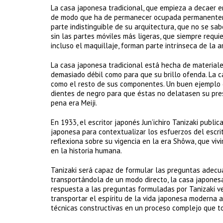
La casa japonesa tradicional, que empieza a decaer en 
de modo que ha de permanecer ocupada permanentemen
parte indistinguible de su arquitectura, que no se sa
sin las partes móviles más ligeras, que siempre requi
incluso el maquillaje, forman parte intrínseca de la a
La casa japonesa tradicional está hecha de materiale
demasiado débil como para que su brillo ofenda. La c
como el resto de sus componentes. Un buen ejemplo d
dientes de negro para que éstas no delatasen su prese
pena era Meiji.
En 1933, el escritor japonés Jun’ichiro Tanizaki public
japonesa para contextualizar los esfuerzos del escri
reflexiona sobre su vigencia en la era Shôwa, que vivi
en la historia humana.
Tanizaki será capaz de formular las preguntas adecua
transportándola de un modo directo, la casa japones
respuesta a las preguntas formuladas por Tanizaki v
transportar el espíritu de la vida japonesa moderna a
técnicas constructivas en un proceso complejo que t