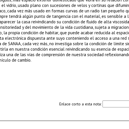
el vidrio, usado plano con sucesiones de velos y cortinas que difumi
opaco, cada vez más usado en formas curvas de un radio tan pequeño q
mpre tendrá algún punto de tangencia con el material, es sensible a 
aparecer la casa reivindicando su condición de fluido de alta viscosida
nsitoriedad y del movimiento de la vida cuotidiana, sujeta a migracio
o, la propia condición de habitar, que puede acabar reducida al espaci
ta electrónica dispuesta ante suyo conteniendo el acceso a una red s
ra de SANAA, cada vez más, no investiga sobre la condición de límite s
ertirla en nuestra condición esencial reivindicando su esencia de espac
riza una de las vías de comprensión de nuestra sociedad reflexionand
ehículo de cambio.
Enlace corto a esta nota: