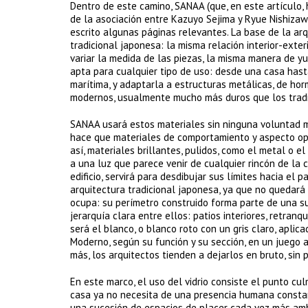
Dentro de este camino, SANAA (que, en este artículo, 
de la asociación entre Kazuyo Sejima y Ryue Nishizawa
escrito algunas páginas relevantes. La base de la arq
tradicional japonesa: la misma relación interior-exteri
variar la medida de las piezas, la misma manera de y
apta para cualquier tipo de uso: desde una casa hasta
marítima, y adaptarla a estructuras metálicas, de ho
modernos, usualmente mucho más duros que los tradic
SANAA usará estos materiales sin ninguna voluntad m
hace que materiales de comportamiento y aspecto opu
así, materiales brillantes, pulidos, como el metal o e
a una luz que parece venir de cualquier rincón de la c
edificio, servirá para desdibujar sus límites hacia el p
arquitectura tradicional japonesa, ya que no quedará d
ocupa: su perímetro construido forma parte de una s
jerarquía clara entre ellos: patios interiores, retra
será el blanco, o blanco roto con un gris claro, apli
Moderno, según su función y su sección, en un juego 
más, los arquitectos tienden a dejarlos en bruto, sin p
En este marco, el uso del vidrio consiste el punto cul
casa ya no necesita de una presencia humana constant
una sucesión de espacios de placer cada vez más amb