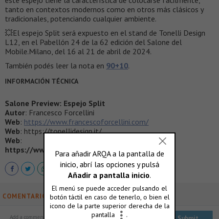
este espejo tiene la característica de colocarse fácilmente,
tanto en contextos modernos como en otros más clásicos y
tradicionales, potenciando cualquier ambiente.
💥El espejo Split será expuesto en el stand de Tonelli Design
L12, en el Pabellón 24 de la 62 edición del Salone del
Mobile.Milano, del 16 al 21 de abril de 2024.
También podés leer la nota en
90+10
.
INFORMACIÓN TÉCNICA
Salone Preview: Espejo Split
Autor
: Francesco Forcellini
Web
:
https://www.francescoforcellini.com/
Web
: https://tonellidesign.it/
Web
:
https://www.salonemilano.it/en
COMENTARIOS