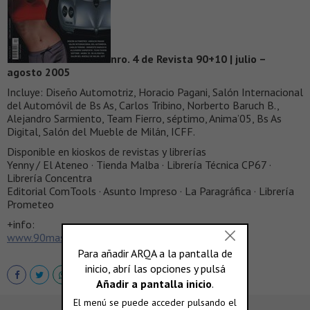
nro. 4 de Revista 90+10 | julio –
agosto 2005
Incluye: Diseño Automotriz, Horacio Pagani, Salón Internacional
del Automóvil de Bs As, Carlos Tribino, Norberto Baruch B.,
Alejandro Sarmiento, Team Fierro, séptimo, Anima’05, Bs As
Digital, Salón del Mueble de Milán, ICFF.
Disponible en kioskos de revistas y librerías
Yenny / El Ateneo · Tienda Malba · Librería Técnica CP67 ·
Librería Concentra
Editorial ComTools · Asunto Impreso · La Paragráfica · Librería
Prometeo
+info:
www.90mas10.com.ar
|
info@90mas10.com.ar