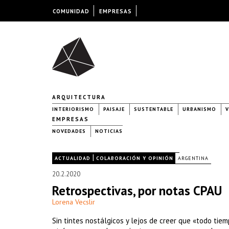
COMUNIDAD
EMPRESAS
ARQUITECTURA
INTERIORISMO
PAISAJE
SUSTENTABLE
URBANISMO
V
EMPRESAS
NOVEDADES
NOTICIAS
|
|
ACTUALIDAD
COLABORACIÓN Y OPINIÓN
ARGENTINA
20.2.2020
Retrospectivas, por notas CPAU
Lorena Vecslir
Sin tintes nostálgicos y lejos de creer que «todo tiem