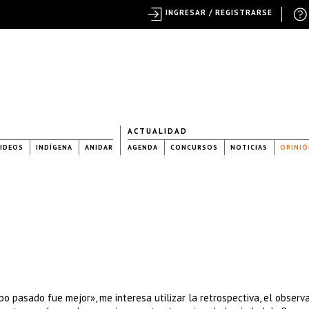
INGRESAR / REGISTRARSE
ACTUALIDAD
IDEOS
INDÍGENA
ANIDAR
AGENDA
CONCURSOS
NOTICIAS
OPINIÓ
po pasado fue mejor», me interesa utilizar la retrospectiva, el observ