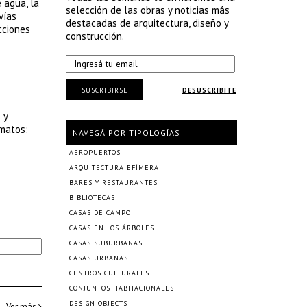
 agua, la
selección de las obras y noticias más
vías
destacadas de arquitectura, diseño y
cciones
construcción.
SUSCRIBIRSE
DESUSCRIBITE
 y
rmatos:
NAVEGÁ POR TIPOLOGÍAS
AEROPUERTOS
ARQUITECTURA EFÍMERA
BARES Y RESTAURANTES
BIBLIOTECAS
CASAS DE CAMPO
CASAS EN LOS ÁRBOLES
CASAS SUBURBANAS
CASAS URBANAS
CENTROS CULTURALES
CONJUNTOS HABITACIONALES
DESIGN OBJECTS
Ver más