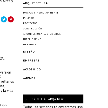
 Aires y
ARQUITECTURA
PAISAJE Y MEDIO AMBIENTE
PREMIOS
PROYECTOS
CONSTRUCCIÓN
ARQUITECTURA SUSTENTABLE
INTERIORISMO
URBANISMO
DISEÑO
BA);
EMPRESAS
ACADÉMICO
versión
5
AGENDA
 rellenos
ias,
y la vida
SUSCRIBITE AL ARQA NEWS
n que
Todas las semanas te enviaremos una