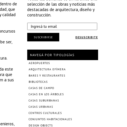
 dentro de
selección de las obras y noticias más
dad, que
destacadas de arquitectura, diseño y
y calidad
construcción.
concursos
SUSCRIBIRSE
DESUSCRIBITE
be ser,
NAVEGÁ POR TIPOLOGÍAS
ura.
AEROPUERTOS
da este
ARQUITECTURA EFÍMERA
ara que
BARES Y RESTAURANTES
én a sus
BIBLIOTECAS
CASAS DE CAMPO
CASAS EN LOS ÁRBOLES
CASAS SUBURBANAS
CASAS URBANAS
CENTROS CULTURALES
CONJUNTOS HABITACIONALES
enieros,
DESIGN OBJECTS