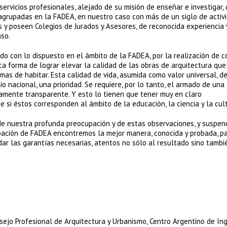
rvicios profesionales, alejado de su misión de enseñar e investigar,
agrupadas en la FADEA, en nuestro caso con más de un siglo de activi
y poseen Colegios de Jurados y Asesores, de reconocida experiencia 
aso.
o con lo dispuesto en el ámbito de la FADEA, por la realización de 
a forma de lograr elevar la calidad de las obras de arquitectura que
mas de habitar. Esta calidad de vida, asumida como valor universal, de
io nacional, una prioridad. Se requiere, por lo tanto, el armado de una
amente transparente. Y esto lo tienen que tener muy en claro
i éstos corresponden al ámbito de la educación, la ciencia y la cult
de nuestra profunda preocupación y de estas observaciones, y suspen
cipación de FADEA encontremos la mejor manera, conocida y probada, p
r las garantías necesarias, atentos no sólo al resultado sino tambi
nsejo Profesional de Arquitectura y Urbanismo, Centro Argentino de Ing