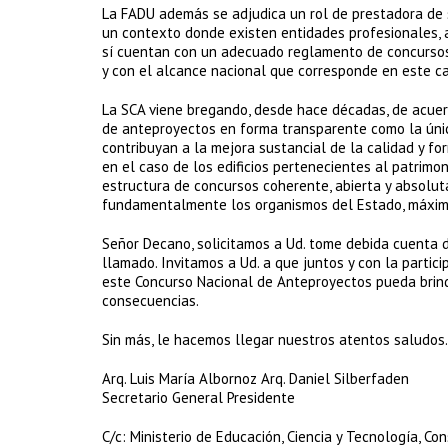
La FADU además se adjudica un rol de prestadora de se
un contexto donde existen entidades profesionales, 
sí cuentan con un adecuado reglamento de concursos 
y con el alcance nacional que corresponde en este c
La SCA viene bregando, desde hace décadas, de acuerd
de anteproyectos en forma transparente como la únic
contribuyan a la mejora sustancial de la calidad y for
en el caso de los edificios pertenecientes al patrimon
estructura de concursos coherente, abierta y absolut
fundamentalmente los organismos del Estado, máxime s
Señor Decano, solicitamos a Ud. tome debida cuenta 
llamado. Invitamos a Ud. a que juntos y con la parti
este Concurso Nacional de Anteproyectos pueda brinda
consecuencias.
Sin más, le hacemos llegar nuestros atentos saludos.
Arq. Luis María Albornoz Arq. Daniel Silberfaden
Secretario General Presidente
C/c: Ministerio de Educación, Ciencia y Tecnología, Co