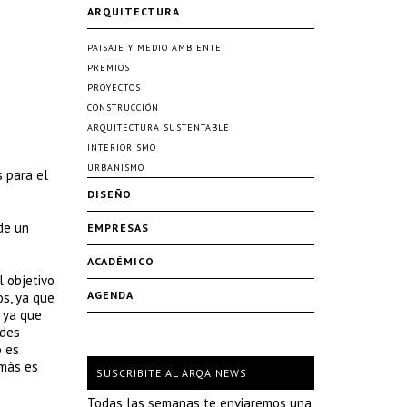
ARQUITECTURA
PAISAJE Y MEDIO AMBIENTE
PREMIOS
PROYECTOS
CONSTRUCCIÓN
ARQUITECTURA SUSTENTABLE
INTERIORISMO
URBANISMO
s para el
DISEÑO
de un
EMPRESAS
ACADÉMICO
l objetivo
AGENDA
os, ya que
, ya que
ades
o es
emás es
SUSCRIBITE AL ARQA NEWS
Todas las semanas te enviaremos una