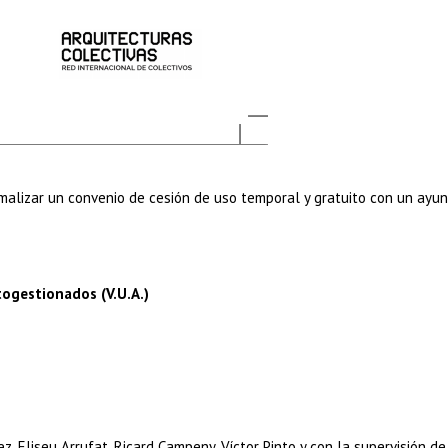
rmalizar un convenio de cesión de uso temporal y gratuito con un ayu
togestionados (V.U.A.)
z, Eliseu Arrufat, Ricard Campeny, Víctor Pinto y con la supervisión de