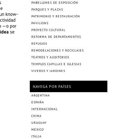
s
PABELLONES DE EXPOSICIÓN
de
PARQUES Y PLAZAS
 un know-
PATRIMONIO Y RESTAURACIÓN
ctividad
PAVILIONS
io —o por
PROYECTO CULTURAL
idea
se
REFORMA DE DEPARTAMENTOS
REFUGIOS
REMODELACIONES Y RECICLAJES
TEATROS Y AUDITORIOS
TEMPLOS CAPILLAS E IGLESIAS
VIVEROS Y JARDINES
NAVEGÁ POR PAÍSES
ARGENTINA
ESPAÑA
INTERNACIONAL
CHINA
URUGUAY
MÉXICO
ITALIA