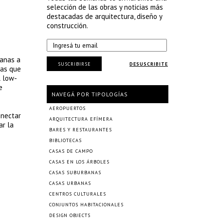
selección de las obras y noticias más
destacadas de arquitectura, diseño y
construcción.
banas a
SUSCRIBIRSE
DESUSCRIBITE
ias que
l low-
e
NAVEGÁ POR TIPOLOGÍAS
AEROPUERTOS
onectar
ARQUITECTURA EFÍMERA
ar la
BARES Y RESTAURANTES
BIBLIOTECAS
CASAS DE CAMPO
CASAS EN LOS ÁRBOLES
CASAS SUBURBANAS
CASAS URBANAS
CENTROS CULTURALES
CONJUNTOS HABITACIONALES
DESIGN OBJECTS