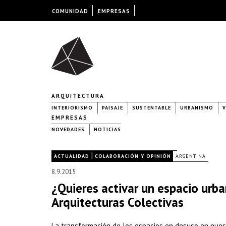
COMUNIDAD
EMPRESAS
ARQUITECTURA
INTERIORISMO
PAISAJE
SUSTENTABLE
URBANISMO
V
EMPRESAS
NOVEDADES
NOTICIAS
|
|
ACTUALIDAD
COLABORACIÓN Y OPINIÓN
ARGENTINA
8.9.2015
¿Quieres activar un espacio urb
Arquitecturas Colectivas
La transformación de los espacios en desuso en nue