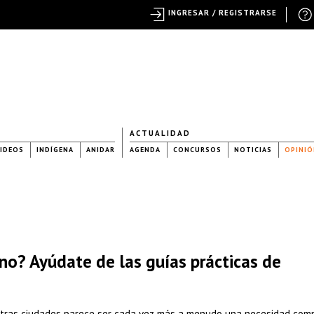
INGRESAR / REGISTRARSE
ACTUALIDAD
IDEOS
INDÍGENA
ANIDAR
AGENDA
CONCURSOS
NOTICIAS
OPINIÓ
ano? Ayúdate de las guías prácticas de
stras ciudades parece ser cada vez más a menudo una necesidad com