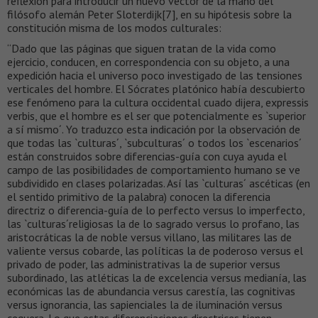
reflexión para introducir un nuevo vector de la mano del
filósofo alemán Peter Sloterdijk[7], en su hipótesis sobre la
constitución misma de los modos culturales:
“Dado que las páginas que siguen tratan de la vida como
ejercicio, conducen, en correspondencia con su objeto, a una
expedición hacia el universo poco investigado de las tensiones
verticales del hombre. El Sócrates platónico había descubierto
ese fenómeno para la cultura occidental cuado dijera, expressis
verbis, que el hombre es el ser que potencialmente es `superior
a sí mismo´. Yo traduzco esta indicación por la observación de
que todas las `culturas´, `subculturas´ o todos los `escenarios´
están construidos sobre diferencias-guía con cuya ayuda el
campo de las posibilidades de comportamiento humano se ve
subdividido en clases polarizadas. Así las `culturas´ ascéticas (en
el sentido primitivo de la palabra) conocen la diferencia
directriz o diferencia-guía de lo perfecto versus lo imperfecto,
las `culturas´religiosas la de lo sagrado versus lo profano, las
aristocráticas la de noble versus villano, las militares las de
valiente versus cobarde, las políticas la de poderoso versus el
privado de poder, las administrativas la de superior versus
subordinado, las atléticas la de excelencia versus medianía, las
económicas las de abundancia versus carestía, las cognitivas
versus ignorancia, las sapienciales la de iluminación versus