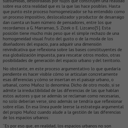
subsumidas, desbordadas por flujos que construyen una realidad
sobre esa otra realidad que es la que las hace posibles. Hasta
que punto este proceso homogeneizador se ha entendido como
un proceso impositivo, deslocalizador y productor de desarraigo
dan cuenta un buen número de pensadores, entre los que
recordamos a G. Marramao, S. Zizek o E. Lizcano[5]. Esta
posición tiene mucho más peso que el simple rechazo de una
homogeneidad visual fruto del gusto o de la moda de los
diseñadores del espacio, para adquirir una dimensión
reivindicativa que reflexiona sobre las bases constituyentes de
esa globalización impuesta, para rescatar otros modos, otras
posibilidades de generación del espacio urbano y del territorio.
No obstante, en este proceso argumentativo lo que quedaría
pendiente es hacer visible cómo se articulan concretamente
esas diferencias y cómo se insertan en el paisaje urbano, o
urbanal, como Muñoz lo denomina. Dicho de otro modo, si se
admite la irreductibilidad de las diferencias de las que hablan
estos autores y que se además se reclaman como necesarias,
no solo deberían verse, sino además se tendría que reflexionar
sobre ellas. En esa línea puede leerse la estrategia argumental
del propio Muñoz cuando alude a la gestión de las diferencias
de los espacios urbanos:
“Es por eso que, en realidad, los espacios urbanos no son