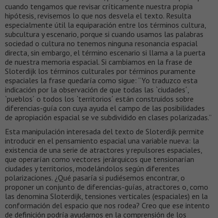
cuando tengamos que revisar críticamente nuestra propia
hipótesis, revisemos lo que nos desvela el texto. Resulta
especialmente útil la equiparación entre los términos cultura,
subcultura y escenario, porque si cuando usamos las palabras
sociedad o cultura no tenemos ninguna resonancia espacial
directa, sin embargo, el término escenario si llama a la puerta
de nuestra memoria espacial. Si cambiamos en la frase de
Sloterdijk los términos culturales por términos puramente
espaciales la frase quedaría como sigue: “Yo traduzco esta
indicación por la observación de que todas las `ciudades´,
`pueblos´ o todos los `territorios´ están construidos sobre
diferencias-guía con cuya ayuda el campo de las posibilidades
de apropiación espacial se ve subdividido en clases polarizadas.”
Esta manipulación interesada del texto de Sloterdijk permite
introducir en el pensamiento espacial una variable nueva: la
existencia de una serie de atractores y repulsores espaciales,
que operarían como vectores jerárquicos que tensionarían
ciudades y territorios, modelándolos según diferentes
polarizaciones. ¿Qué pasaría si pudiésemos encontrar, o
proponer un conjunto de diferencias-guías, atractores o, como
las denomina Sloterdijk, tensiones verticales (espaciales) en la
conformación del espacio que nos rodea? Creo que ese intento
de definición podría ayudarnos en la comprensión de los