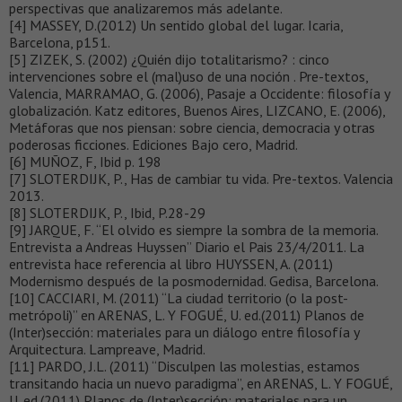
perspectivas que analizaremos más adelante.
[4] MASSEY, D.(2012) Un sentido global del lugar. Icaria,
Barcelona, p151.
[5] ZIZEK, S. (2002) ¿Quién dijo totalitarismo? : cinco
intervenciones sobre el (mal)uso de una noción . Pre-textos,
Valencia, MARRAMAO, G. (2006), Pasaje a Occidente: filosofía y
globalización. Katz editores, Buenos Aires, LIZCANO, E. (2006),
Metáforas que nos piensan: sobre ciencia, democracia y otras
poderosas ficciones. Ediciones Bajo cero, Madrid.
[6] MUÑOZ, F, Ibid p. 198
[7] SLOTERDIJK, P., Has de cambiar tu vida. Pre-textos. Valencia
2013.
[8] SLOTERDIJK, P., Ibid, P.28-29
[9] JARQUE, F. “El olvido es siempre la sombra de la memoria.
Entrevista a Andreas Huyssen” Diario el Pais 23/4/2011. La
entrevista hace referencia al libro HUYSSEN, A. (2011)
Modernismo después de la posmodernidad. Gedisa, Barcelona.
[10] CACCIARI, M. (2011) “La ciudad territorio (o la post-
metrópoli)” en ARENAS, L. Y FOGUÉ, U. ed.(2011) Planos de
(Inter)sección: materiales para un diálogo entre filosofía y
Arquitectura. Lampreave, Madrid.
[11] PARDO, J.L. (2011) “Disculpen las molestias, estamos
transitando hacia un nuevo paradigma”, en ARENAS, L. Y FOGUÉ,
U. ed.(2011) Planos de (Inter)sección: materiales para un