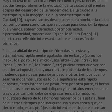
Hay todavía otro factor a tener en cuenta y es la necesidad de
asociar temporalmente la evolución de la ciudad a diferentes
etapas del desarrollo de la modernidad. De la ciudad a la
metrópolis, a la megápolis o a la postmetrópolis de
Cacciari[10], hay casi tantos descriptores para nombrar la ciudad
contemporánea como los que se buscan para describir la época
que vivimos, sobremodernidad, postmodernidad,
hipermodernidad, modernidad líquida. José Luis Pardo[11]
aporta una reflexión interesante sobre esa sucesión de
términos:
“…la pluralidad de este tipo de fórmulas sucesivas y
alternativas, rápidamente agotadas sin embargo (como los
`neo-´, los `post-´, los `micro-´, los `ultra-´, los `intra-´, los
`trans-´, los `tele-´, los `tardo-´, etc) pudiera tener que ver con
una cierta imposibilidad y una cierta impotencia de los tiempos
modernos para pasar, para dejar paso a otros tiempos que no
sean ya modernos. Esto es lo que significaría este rápido
desgaste, estos intentos de pasar. Pero por otra parte, el hecho
de que los intentos se multipliquen y los rótulos emerjan unos
tras otros también debe de expresar, en cierto modo, el
angustioso deseo de los hombres modernos de asistir al final
de nuestros tiempos y de inaugurar una nueva época que, en
cierto modo, estos prefijos solo intentan anticipar e intentan