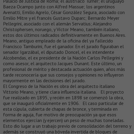
Palacio de Justicia de Roma; el austríaco Turner; el uruguayo
Baeza Ocampo junto con Alfred Massue; los argentinos
Avenatti, Emilio Agrelo, César González Segura, asociado con
Emilio Mitre y el francés Gustavo Duparc; Bernardo Meyer
Pellegrini, asociado con el alemán Servatius; Alejandro
Christophersen, noruego, y Víctor Meano, también italiano,
estos dos últimos radicados definitivamente en Buenos Aires.
Meano, antiguo empleado de la oficina del ya fallecido
Francisco Tamburini, fue el ganador. En el jurado figuraban el
senador Igarzábal, el diputado Doncel, el ex intendente
Alcobendas, el ex presidente de la Nación Carlos Pellegrini y
como asesor, el arquitecto Jacques Dunant. Este último, un
profesional de mérito y destacada actuación quien, años más
tarde reconocería que sus consejos y opiniones no influyeron
mayormente en las decisiones del jurado.
El Congreso de la Nación es obra del arquitecto italiano
Vittorio Meano, y tiene clara influencia italiana. El proyecto
fue realizado en 1895, y recién en 1898 se comenzó la obra,
que se inauguró oficialmente en 1906. El caso particular de
esta cúpula, cubierta de chapas de bronce, y terminada en
forma de aguja, fue motivo de preocupación ya que esos
elementos ejercían (y ejercen) un peso de muchas toneladas.
Esto dio lugar a un trabajo previo de consolidación del terreno y
además se construyó una bóveda invertida de bloques de