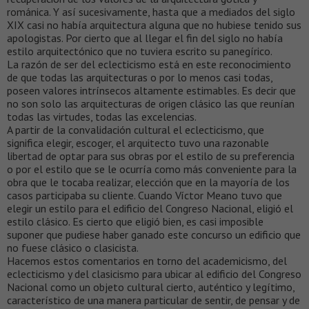
románica. Y así sucesivamente, hasta que a mediados del siglo
XIX casi no había arquitectura alguna que no hubiese tenido sus
apologistas. Por cierto que al llegar el fin del siglo no había
estilo arquitectónico que no tuviera escrito su panegírico.
La razón de ser del eclecticismo está en este reconocimiento
de que todas las arquitecturas o por lo menos casi todas,
poseen valores intrínsecos altamente estimables. Es decir que
no son solo las arquitecturas de origen clásico las que reunían
todas las virtudes, todas las excelencias.
A partir de la convalidación cultural el eclecticismo, que
significa elegir, escoger, el arquitecto tuvo una razonable
libertad de optar para sus obras por el estilo de su preferencia
o por el estilo que se le ocurría como más conveniente para la
obra que le tocaba realizar, elección que en la mayoría de los
casos participaba su cliente. Cuando Víctor Meano tuvo que
elegir un estilo para el edificio del Congreso Nacional, eligió el
estilo clásico. Es cierto que eligió bien, es casi imposible
suponer que pudiese haber ganado este concurso un edificio que
no fuese clásico o clasicista.
Hacemos estos comentarios en torno del academicismo, del
eclecticismo y del clasicismo para ubicar al edificio del Congreso
Nacional como un objeto cultural cierto, auténtico y legítimo,
característico de una manera particular de sentir, de pensar y de