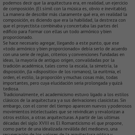
podemos decir que la arquitectura era, en realidad, un ejercicio
de composición. (El símil con la música es, obvio e inevitable).
La manera de describir más claramente qué era, en realidad la
composición, es diciendo que era la habilidad, la destreza con
que el proyectista combinaba y concertaba las partes del
edificio para formar con ellas un todo armónico y bien
proporcionado.
Se hace necesario agregar, llegando a este punto, que ese
«todo armónico y bien proporcionado» debía serlo de acuerdo
con una serie de reglas, criterios y convenciones fundadas en
ideas, la mayoría de antiguo origen, convalidadas por la
tradición académica, tales como la escala, la simetría, la
disposición, (la «dispositio» de los romanos), la euritmia, el
orden, el estilo, la proporción y muchas cosas más, todas
importantes, pero cuya elucidación seria prolongada y quizá
tediosa.
Tradicionalmente, el academicismo estuvo ligado a los estilos
clásicos de la arquitectura y a sus derivaciones clasicistas. Sin
embargo, con el correr del tiempo aparecen nuevos y poderosos
movimientos intelectuales que se reivindican y revalorizan a
otros estilos, a otras arquitecturas. A partir de las ultimas
décadas del siglo XVIII es El Romanticismo el que propone,
como parte de una idealizada reválida del medioevo, una
recuperación de los valores de la arquitectura gótica y