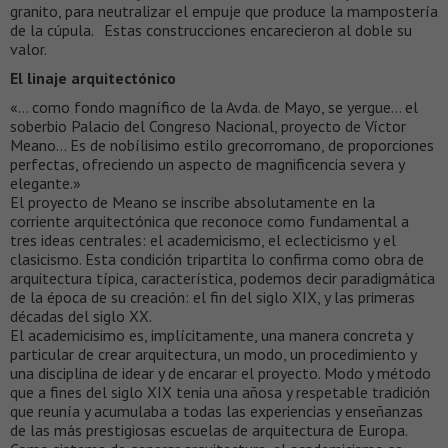
granito, para neutralizar el empuje que produce la mampostería
de la cúpula. Estas construcciones encarecieron al doble su
valor.
El linaje arquitectónico
«… como fondo magnífico de la Avda. de Mayo, se yergue… el
soberbio Palacio del Congreso Nacional, proyecto de Víctor
Meano… Es de nobílisimo estilo grecorromano, de proporciones
perfectas, ofreciendo un aspecto de magnificencia severa y
elegante.»
El proyecto de Meano se inscribe absolutamente en la
corriente arquitectónica que reconoce como fundamental a
tres ideas centrales: el academicismo, el eclecticismo y el
clasicismo. Esta condición tripartita lo confirma como obra de
arquitectura típica, característica, podemos decir paradigmática
de la época de su creación: el fin del siglo XIX, y las primeras
décadas del siglo XX.
El academicisimo es, implícitamente, una manera concreta y
particular de crear arquitectura, un modo, un procedimiento y
una disciplina de idear y de encarar el proyecto. Modo y método
que a fines del siglo XIX tenia una añosa y respetable tradición
que reunía y acumulaba a todas las experiencias y enseñanzas
de las más prestigiosas escuelas de arquitectura de Europa.