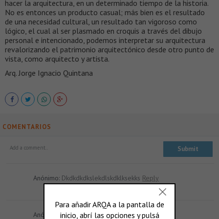
hacer la arquitectura, en un determinado tiempo de la historia.
No es entonces un producto casual; más bien es el resultado
de una necesidad cultural, un resultado tan vigoroso como
lógico, el cual al ser plasmado en croquis a través del dibujo
personal e intencionado, podemos interpretar su arquitectura
revalorizando el patrimonio arquitectónico desde otro punto de
vista, como arquitecto y artista.
Arq. Jorge Ignacio Quintana
COMENTARIOS
Anónimo:
Dkdkdkdkslekdlskdklksekks
Reply
Anónimo:
Hola
Reply