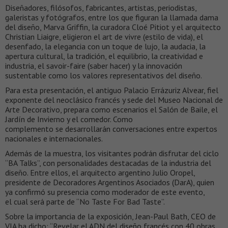
Diseñadores, filósofos, fabricantes, artistas, periodistas,
galeristas y fotógrafos, entre los que figuran la llamada dama
del diseño, Marva Griffin, la curadora Cloé Pitiot y el arquitecto
Christian Liaigre, eligieron el art de vivre (estilo de vida), el
desenfado, la elegancia con un toque de lujo, la audacia, la
apertura cultural, la tradición, el equilibrio, la creatividad e
industria, el savoir-faire (saber hacer) y la innovación
sustentable como los valores representativos del diseño.
Para esta presentación, el antiguo Palacio Errázuriz Alvear, fiel
exponente del neoclásico francés y sede del Museo Nacional de
Arte Decorativo, prepara como escenarios el Salón de Baile, el
Jardín de Invierno y el comedor. Como
complemento se desarrollarán conversaciones entre expertos
nacionales e internacionales.
Además de la muestra, los visitantes podrán disfrutar del ciclo
“BA Talks”, con personalidades destacadas de la industria del
diseño. Entre ellos, el arquitecto argentino Julio Oropel,
presidente de Decoradores Argentinos Asociados (DarA), quien
ya confirmó su presencia como moderador de este evento,
el cual será parte de “No Taste For Bad Taste”.
Sobre la importancia de la exposición, Jean-Paul Bath, CEO de
VIA ha dicho: “Revelar el ADN del diseño francés con 40 obras