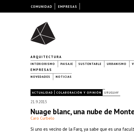
COMUNIDAD
EMPRESAS
ARQUITECTURA
INTERIORISMO
PAISAJE
SUSTENTABLE
URBANISMO
V
EMPRESAS
NOVEDADES
NOTICIAS
|
|
ACTUALIDAD
COLABORACIÓN Y OPINIÓN
URUGUAY
21.9.2015
Nuage blanc, una nube de Monte
Caro Curbelo
Si uno es vecino de la Farq, ya sabe que es una facu