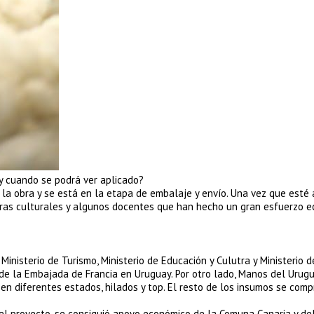
y cuando se podrá ver aplicado?
a obra y se está en la etapa de embalaje y envío. Una vez que esté a
toras culturales y algunos docentes que han hecho un gran esfuerzo 
 Ministerio de Turismo, Ministerio de Educación y Culutra y Ministerio d
e la Embajada de Francia en Uruguay. Por otro lado, Manos del Urugu
en diferentes estados, hilados y top. El resto de los insumos se com
el proyecto, se consiguió apoyo económico de la Comuna Canaria y de