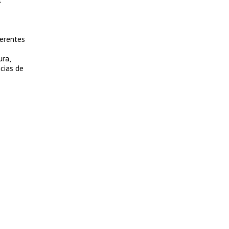
ferentes
ura,
cias de