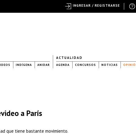
INGRESAR / REGISTRARSE
ACTUALIDAD
IDEOS
INDÍGENA
ANIDAR
AGENDA
CONCURSOS
NOTICIAS
OPINIÓ
video a París
ltad que tiene bastante movimiento.