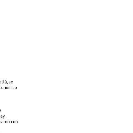
llá, se
económico
e
ay,
praron con
l