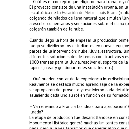
– Cuál es el concepto que eligieron para trabajar y 
El proyecto consiste de una instalación urbana, en l
escultórica de la
Estación de Metro Louis Blanc
(real
colgando de hilados de lana natural que simulan lluvi
a escribir comentarios y sensaciones sobre el clima (
colgarán también de la nube.
Cuando llegó la hora de empezar la producción primer
luego se dividieron los estudiantes en nuevos equipo
partes de la intervención: nube, lluvia, estructura, i
diferentes soluciones desde temas constructivos y es
1000 trenzas para la lluvia, resolver el soporte de la 
lápices, crear y gestionar redes sociales, etc.)
– Qué pueden contar de la experiencia interdisciplin
Realmente se destaca mucho aprendizaje de la experi
se apropiaron del proyecto y resolvieron cada detall
asumiendo cada uno su rol en función de su formació
– Van enviando a Francia las ideas para aprobación? 
jurado?
La etapa de producción fue desarrollándose en const
Monumento Histórico generó muchas limitantes constr
nada, pero a la vez teníamos que generar algo que pu