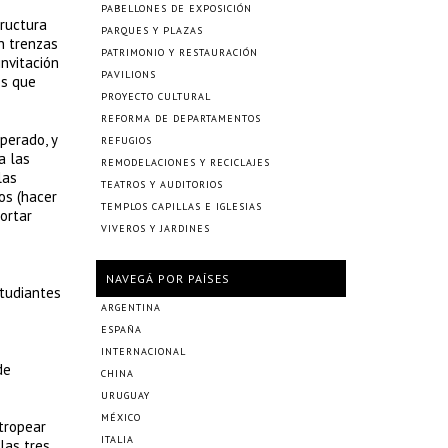
PABELLONES DE EXPOSICIÓN
tructura
PARQUES Y PLAZAS
n trenzas
PATRIMONIO Y RESTAURACIÓN
invitación
PAVILIONS
es que
PROYECTO CULTURAL
REFORMA DE DEPARTAMENTOS
perado, y
REFUGIOS
a las
REMODELACIONES Y RECICLAJES
las
TEATROS Y AUDITORIOS
os (hacer
TEMPLOS CAPILLAS E IGLESIAS
cortar
VIVEROS Y JARDINES
NAVEGÁ POR PAÍSES
studiantes
ARGENTINA
ESPAÑA
INTERNACIONAL
de
CHINA
URUGUAY
MÉXICO
tropear
ITALIA
las tres