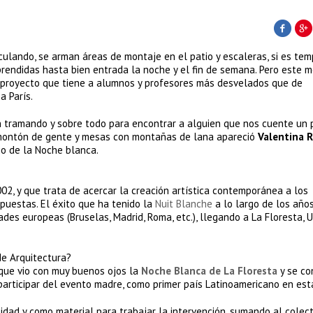
culando, se arman áreas de montaje en el patio y escaleras, si es te
rendidas hasta bien entrada la noche y el fin de semana. Pero este m
 proyecto que tiene a alumnos y profesores más desvelados que de
a París.
n tramando y sobre todo para encontrar a alguien que nos cuente un
n montón de gente y mesas con montañas de lana apareció
Valentina 
rio de la Noche blanca.
02, y que trata de acercar la creación artística contemporánea a los
opuestas. El éxito que ha tenido la
Nuit Blanche
a lo largo de los año
udades europeas (Bruselas, Madrid, Roma, etc.), llegando a La Floresta, 
de Arquitectura?
, que vio con muy buenos ojos la
Noche Blanca de La Floresta
y se co
participar del evento madre, como primer país Latinoamericano en esta
tidad y como material para trabajar la intervención, sumando al colec