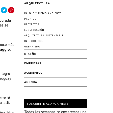
ARQUITECTURA
PAISAJE Y MEDIO AMBIENTE
PREMIOS
mporada
es se
PROYECTOS
CONSTRUCCIÓN
ARQUITECTURA SUSTENTABLE
INTERIORISMO
 poco más
URBANISMO
Raggio
,
DISEÑO
EMPRESAS
ACADÉMICO
s logró
Uruguay
AGENDA
ntactó
r allí.
SUSCRIBITE AL ARQA NEWS
Todas las semanas te enviaremos una
tivo
Urban