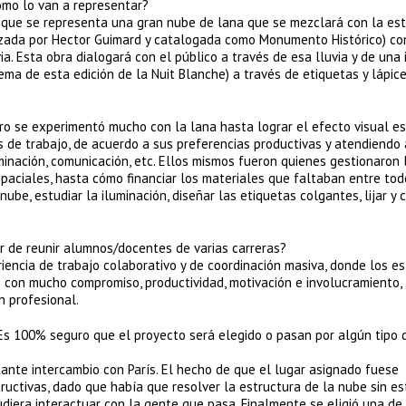
cómo lo van a representar?
a que se representa una gran nube de lana que se mezclará con la es
izada por Hector Guimard y catalogada como Monumento Histórico) co
a. Esta obra dialogará con el público a través de esa lluvia y de una 
tema de esta edición de la Nuit Blanche) a través de etiquetas y lápic
o se experimentó mucho con la lana hasta lograr el efecto visual es
s de trabajo, de acuerdo a sus preferencias productivas y atendiendo 
luminación, comunicación, etc. Ellos mismos fueron quienes gestionaron 
paciales, hasta cómo financiar los materiales que faltaban entre tod
nube, estudiar la iluminación, diseñar las etiquetas colgantes, lijar y 
ar de reunir alumnos/docentes de varias carreras?
encia de trabajo colaborativo y de coordinación masiva, donde los e
e con mucho compromiso, productividad, motivación e involucramiento,
n profesional.
Es 100% seguro que el proyecto será elegido o pasan por algún tipo 
ante intercambio con París. El hecho de que el lugar asignado fuese
uctivas, dado que había que resolver la estructura de la nube sin es
diera interactuar con la gente que pasa. Finalmente se eligió una de 