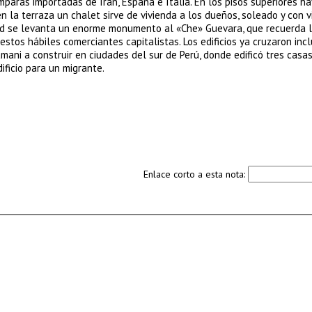
paras importadas de Irán, España e Italia. En los pisos superiores ha
 la terraza un chalet sirve de vivienda a los dueños, soleado y con v
ad se levanta un enorme monumento al «Che» Guevara, que recuerda l
estos hábiles comerciantes capitalistas. Los edificios ya cruzaron incl
ani a construir en ciudades del sur de Perú, donde edificó tres casas,
ificio para un migrante.
Enlace corto a esta nota: