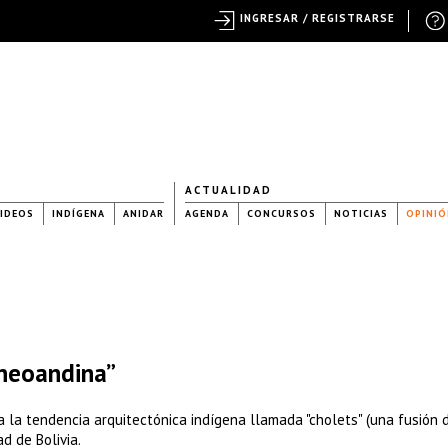
INGRESAR / REGISTRARSE
ACTUALIDAD
IDEOS
INDÍGENA
ANIDAR
AGENDA
CONCURSOS
NOTICIAS
OPINIÓ
“neoandina”
a la tendencia arquitectónica indígena llamada "cholets" (una fusión 
d de Bolivia.