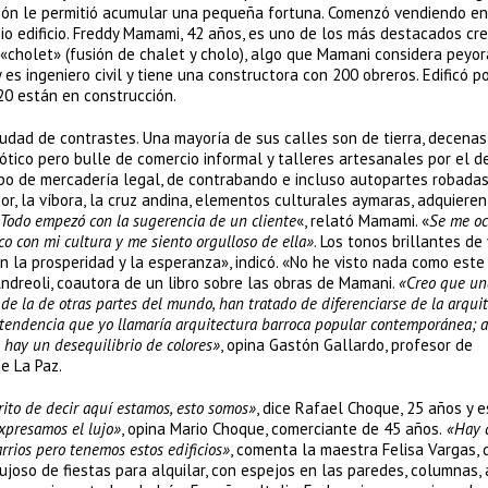
azón le permitió acumular una pequeña fortuna. Comenzó vendiendo en
o edificio. Freddy Mamami, 42 años, es uno de los más destacados cr
«cholet» (fusión de chalet y cholo), algo que Mamani considera peyora
 ingeniero civil y tiene una constructora con 200 obreros. Edificó p
 20 están en construcción.
iudad de contrastes. Una mayoría de sus calles son de tierra, decenas
aótico pero bulle de comercio informal y talleres artesanales por el 
po de mercadería legal, de contrabando e incluso autopartes robada
or, la víbora, la cruz andina, elementos culturales aymaras, adquieren
Todo empezó con la sugerencia de un cliente
«, relató Mamami. «
Se me oc
co con mi cultura y me siento orgulloso de ella»
. Los tonos brillantes de
 la prosperidad y la esperanza», indicó. «No he visto nada como este 
 Andreoli, coautora de un libro sobre las obras de Mamani.
«Creo que un
 de la de otras partes del mundo, han tratado de diferenciarse de la arqui
tendencia que yo llamaría arquitectura barroca popular contemporánea; a
 hay un desequilibrio de colores»
, opina Gastón Gallardo, profesor de
e La Paz.
ito de decir aquí estamos, esto somos»
, dice Rafael Choque, 25 años y 
xpresamos el lujo»
, opina Mario Choque, comerciante de 45 años.
«Hay c
rrios pero tenemos estos edificios»
, comenta la maestra Felisa Vargas, 
lujoso de fiestas para alquilar, con espejos en las paredes, columnas, 