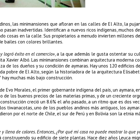
dinos, las minimansiones que afloran en las calles de El Alto, la puja
o pasan inadvertidas. Identifican a nuevos ricos indígenas, muchos de
do cosas en la calle. Sus propietarios a menudo invierten millones d
e bailes con colores brillantes.
 logró éxito en el comercio»
, a la que además le gusta ostentar su cul
uita Xavier Albó. Las minimansiones combinan arquitectura moderna co
eza de los dueños y su condición de aymaras. Hay unos 120 edificios d
ada pobre de El Alto, según la historiadora de la arquitectura Elisabe
 Y hay muchas más bajo construcción.
 de Evo Morales, el primer gobernante indígena del país, un aymara, en
de los buenos precios de las materias primas, y de un creciente org
a construcción creció un 8.6% el año pasado, a un ritmo que es dos vec
los tiwanacotas, uno de los pueblos andinos más antiguos, los ayma
dieron por el norte de Chile, el sur de Perú y en Bolivia son la etnia m
 y llena de colores. Entonces, ¿Por qué mi casa no puede mostrar lo que y
 construyendo su edificio de siete plantas. Hace diez años Leuca mig