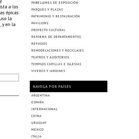
y
PABELLONES DE EXPOSICIÓN
ista a los
PARQUES Y PLAZAS
as épicas
PATRIMONIO Y RESTAURACIÓN
uso la
PAVILIONS
 y en la
PROYECTO CULTURAL
REFORMA DE DEPARTAMENTOS
REFUGIOS
REMODELACIONES Y RECICLAJES
TEATROS Y AUDITORIOS
TEMPLOS CAPILLAS E IGLESIAS
VIVEROS Y JARDINES
NAVEGÁ POR PAÍSES
ARGENTINA
ESPAÑA
INTERNACIONAL
CHINA
URUGUAY
MÉXICO
ITALIA