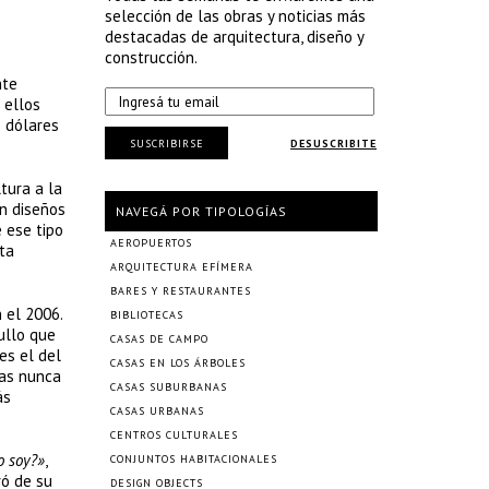
selección de las obras y noticias más
destacadas de arquitectura, diseño y
construcción.
nte
 ellos
e dólares
SUSCRIBIRSE
DESUSCRIBITE
tura a la
n diseños
NAVEGÁ POR TIPOLOGÍAS
e ese tipo
AEROPUERTOS
tta
ARQUITECTURA EFÍMERA
BARES Y RESTAURANTES
 el 2006.
BIBLIOTECAS
ullo que
CASAS DE CAMPO
es el del
CASAS EN LOS ÁRBOLES
ras nunca
CASAS SUBURBANAS
ás
CASAS URBANAS
CENTROS CULTURALES
o soy?»
,
CONJUNTOS HABITACIONALES
ró de su
DESIGN OBJECTS