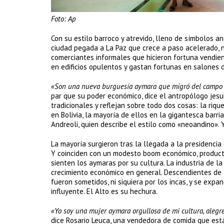
Foto: Ap
Con su estilo barroco y atrevido, lleno de símbolos an
ciudad pegada a La Paz que crece a paso acelerado, n
comerciantes informales que hicieron fortuna vendien
en edificios opulentos y gastan fortunas en salones d
«Son una nueva burguesía aymara que migró del campo y
par que su poder económico, dice el antropólogo jes
tradicionales y reflejan sobre todo dos cosas: la riqu
en Bolivia, la mayoría de ellos en la gigantesca barri
Andreoli, quien describe el estilo como «neoandino».
La mayoría surgieron tras la llegada a la presidencia
Y coinciden con un modesto boom económico, producto 
sienten los aymaras por su cultura. La industria de l
crecimiento económico en general. Descendientes de 
fueron sometidos, ni siquiera por los incas, y se expan
influyente. El Alto es su hechura.
«Yo soy una mujer aymara orgullosa de mi cultura, alegre
dice Rosario Leuca, una vendedora de comida que está