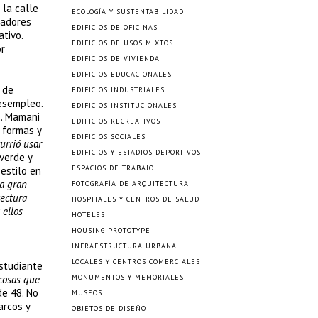
 la calle
ECOLOGÍA Y SUSTENTABILIDAD
eadores
EDIFICIOS DE OFICINAS
tivo.
EDIFICIOS DE USOS MIXTOS
or
EDIFICIOS DE VIVIENDA
EDIFICIOS EDUCACIONALES
 de
EDIFICIOS INDUSTRIALES
desempleo.
EDIFICIOS INSTITUCIONALES
s. Mamani
EDIFICIOS RECREATIVOS
 formas y
EDIFICIOS SOCIALES
urrió usar
EDIFICIOS Y ESTADIOS DEPORTIVOS
 verde y
ESPACIOS DE TRABAJO
estilo en
a gran
FOTOGRAFÍA DE ARQUITECTURA
tectura
HOSPITALES Y CENTROS DE SALUD
 ellos
HOTELES
HOUSING PROTOTYPE
INFRAESTRUCTURA URBANA
LOCALES Y CENTROS COMERCIALES
estudiante
osas que
MONUMENTOS Y MEMORIALES
de 48. No
MUSEOS
arcos y
OBJETOS DE DISEÑO