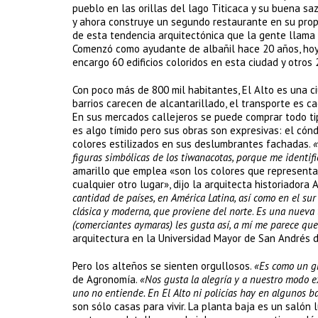
pueblo en las orillas del lago Titicaca y su buena s
y ahora construye un segundo restaurante en su propi
de esta tendencia arquitectónica que la gente llama 
Comenzó como ayudante de albañil hace 20 años, hoy es
encargo 60 edificios coloridos en esta ciudad y otros
Con poco más de 800 mil habitantes, El Alto es una c
barrios carecen de alcantarillado, el transporte es c
En sus mercados callejeros se puede comprar todo ti
es algo tímido pero sus obras son expresivas: el cónd
colores estilizados en sus deslumbrantes fachadas.
«
figuras simbólicas de los tiwanacotas, porque me identifi
amarillo que emplea «son los colores que representan
cualquier otro lugar», dijo la arquitecta historiadora
cantidad de países, en América Latina, así como en el sur
clásica y moderna, que proviene del norte
.
Es una nueva 
(comerciantes aymaras) les gusta así, a mí me parece que
arquitectura en la Universidad Mayor de San Andrés d
Pero los alteños se sienten orgullosos.
«Es como un gr
de Agronomía.
«Nos gusta la alegría y a nuestro modo e
uno no entiende. En El Alto ni policías hay en algunos ba
son sólo casas para vivir. La planta baja es un salón 