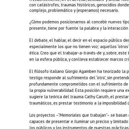
con catástrofes, traumas históricos, genocidios donde
complejo, problemático y (esperamos) necesario.
¿Cómo podemos posicionarnos al concebir nuevos tipo
presente, tiene por fuente la palabra y la interacción s
El debate, el hablar, el decir en el espacio público d
especialmente los que no tienen voz; aquellos “otros”
ética. Creo que el trabajar-a-través-de y, sobre, est
en la esfera pública, y conlleva establecer marcos crí
El filósofo italiano Giorgio Agamben ha teorizado la p
testigo responde al sufrimiento del “otro”, sin pretend
profundamente comprometidos con el sufrimiento de aq
la propia vulnerabilidad. Esta posición requiere una 
sugiere la teórica del trauma Cathy Caruth, el prestar
traumáticos, es prestar testimonio a la imposibilidad
Los proyectos –“Memoriales que trabajan”– se basan e
capaces de presentar e iluminar un preciso y limitad
los públicos y los instrumentos de nuestras prácticas