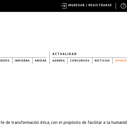
INGRESAR / REGISTRARSE
ACTUALIDAD
IDEOS
INDÍGENA
ANIDAR
AGENDA
CONCURSOS
NOTICIAS
OPINIÓ
arte de transformación ética, con el propósito de facilitar a la humani