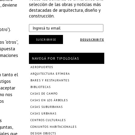
selección de las obras y noticias más
, deviene
destacadas de arquitectura, diseño y
construcción.
e
tro”).
SUSCRIBIRSE
DESUSCRIBITE
s “otros”,
espuesta
ormaciones
NAVEGÁ POR TIPOLOGÍAS
AEROPUERTOS
n tanto el
ARQUITECTURA EFÍMERA
stigos
BARES Y RESTAURANTES
 aceptar
BIBLIOTECAS
omo nos
CASAS DE CAMPO
tos
CASAS EN LOS ÁRBOLES
CASAS SUBURBANAS
CASAS URBANAS
s
CENTROS CULTURALES
guntas,
CONJUNTOS HABITACIONALES
iales que
DESIGN OBJECTS