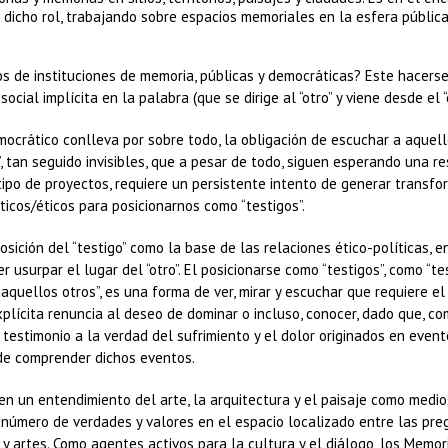
 dicho rol, trabajando sobre espacios memoriales en la esfera pública
s de instituciones de memoria, públicas y democráticas? Este hacers
ocial implícita en la palabra (que se dirige al “otro” y viene desde el “o
emocrático conlleva por sobre todo, la obligación de escuchar a aquello
, tan seguido invisibles, que a pesar de todo, siguen esperando una r
e tipo de proyectos, requiere un persistente intento de generar transf
ticos/éticos para posicionarnos como “testigos”.
osición del “testigo” como la base de las relaciones ético-políticas, e
er usurpar el lugar del “otro”. El posicionarse como “testigos”, como “te
uellos otros”, es una forma de ver, mirar y escuchar que requiere el
explícita renuncia al deseo de dominar o incluso, conocer, dado que, c
 testimonio a la verdad del sufrimiento y el dolor originados en even
 de comprender dichos eventos.
n un entendimiento del arte, la arquitectura y el paisaje como medio
o número de verdades y valores en el espacio localizado entre las pre
 y artes. Como agentes activos para la cultura y el diálogo, los Memor