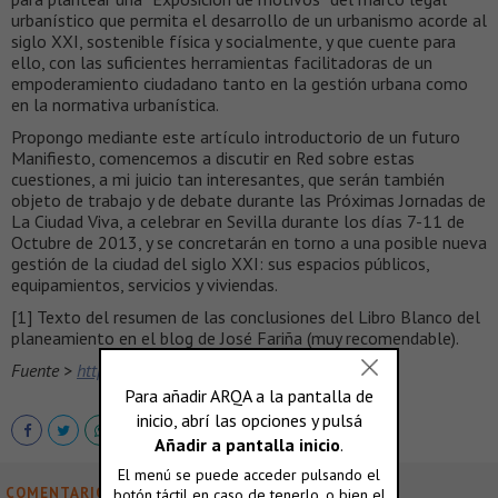
urbanístico que permita el desarrollo de un urbanismo acorde al
siglo XXI, sostenible física y socialmente, y que cuente para
ello, con las suficientes herramientas facilitadoras de un
empoderamiento ciudadano tanto en la gestión urbana como
en la normativa urbanística.
Propongo mediante este artículo introductorio de un futuro
Manifiesto, comencemos a discutir en Red sobre estas
cuestiones, a mi juicio tan interesantes, que serán también
objeto de trabajo y de debate durante las Próximas Jornadas de
La Ciudad Viva, a celebrar en Sevilla durante los días 7-11 de
Octubre de 2013, y se concretarán en torno a una posible nueva
gestión de la ciudad del siglo XXI: sus espacios públicos,
equipamientos, servicios y viviendas.
[1] Texto del resumen de las conclusiones del Libro Blanco del
planeamiento en el blog de José Fariña (muy recomendable).
Fuente >
http://www.laciudadviva.org/blogs/?p=18053
COMENTARIOS