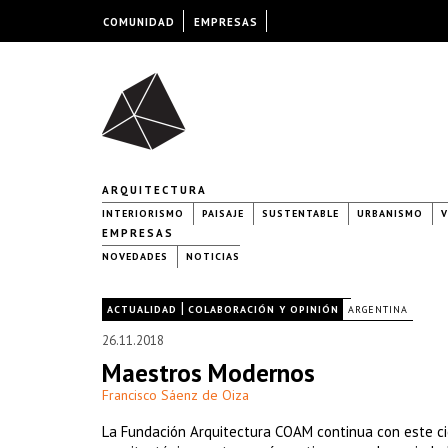
COMUNIDAD
EMPRESAS
ARQUITECTURA
INTERIORISMO
PAISAJE
SUSTENTABLE
URBANISMO
V
EMPRESAS
NOVEDADES
NOTICIAS
|
|
ACTUALIDAD
COLABORACIÓN Y OPINIÓN
ARGENTINA
26.11.2018
Maestros Modernos
Francisco Sáenz de Oiza
La Fundación Arquitectura COAM continua con este cic