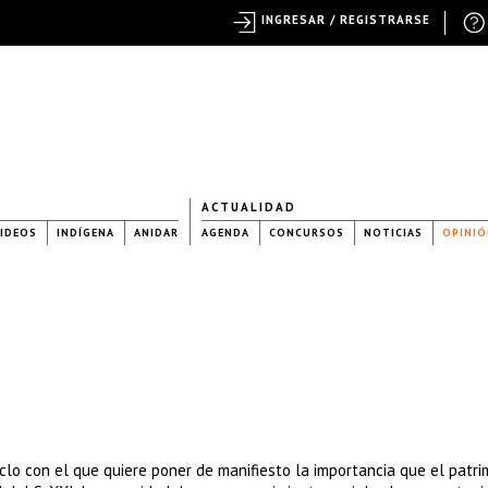
INGRESAR / REGISTRARSE
ACTUALIDAD
IDEOS
INDÍGENA
ANIDAR
AGENDA
CONCURSOS
NOTICIAS
OPINIÓ
lo con el que quiere poner de manifiesto la importancia que el patri