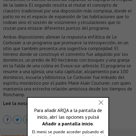
de la ladera. El segundo resulta al mutar el concepto de
claustro tradicional por una disposición más compleja, donde el
patio no es el espacio de expansión de las habitaciones que lo
rodean sino el sostén de volúmenes y circulaciones que lo
cruzan para enlazar diferentes puntos del programa.
Ambas disposiciones alinean la respuesta enfática de Le
Corbusier a un programa que promueve la introspección, en un
sitio que también presenta una sugestiva complejidad. El
terreno donde se construyó el convento fue adquirido por los
dominicos, un predio de 80 hectáreas con bosques y una granja
en la falda de una colina en Eveux-sur-arbresle. El programa se
resume a una iglesia, una sala capitular, alojamiento para 100
dominicos, escuela y biblioteca. Le Corbusier fue imbuido del
espíritu monástico por el padre Marie Alain Couturier, con quien
mantenía una estrecha relación amistosa desde los tiempos de
Ronchamp.
Leé la nota completa en >
VEREDES