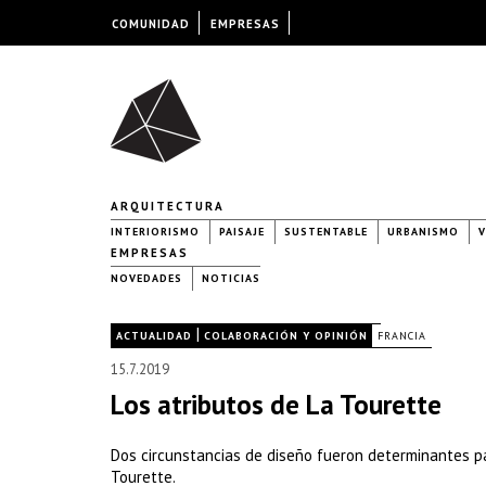
COMUNIDAD
EMPRESAS
ARQUITECTURA
INTERIORISMO
PAISAJE
SUSTENTABLE
URBANISMO
V
EMPRESAS
NOVEDADES
NOTICIAS
|
|
ACTUALIDAD
COLABORACIÓN Y OPINIÓN
FRANCIA
15.7.2019
Los atributos de La Tourette
Dos circunstancias de diseño fueron determinantes pa
Tourette.