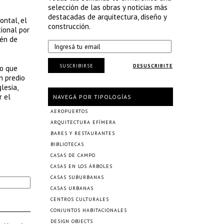
selección de las obras y noticias más
destacadas de arquitectura, diseño y
ontal, el
construcción.
cional por
tén de
SUSCRIBIRSE
DESUSCRIBITE
io que
n predio
lesia,
r el
NAVEGÁ POR TIPOLOGÍAS
AEROPUERTOS
ARQUITECTURA EFÍMERA
BARES Y RESTAURANTES
BIBLIOTECAS
CASAS DE CAMPO
CASAS EN LOS ÁRBOLES
CASAS SUBURBANAS
CASAS URBANAS
CENTROS CULTURALES
CONJUNTOS HABITACIONALES
DESIGN OBJECTS