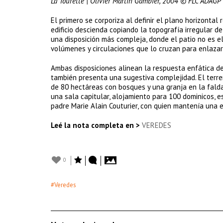
La Tourette | Olivier Martin Gambier, 2004 © FLC ADAGP
El primero se corporiza al definir el plano horizontal 
edificio descienda copiando la topografía irregular d
una disposición más compleja, donde el patio no es e
volúmenes y circulaciones que lo cruzan para enlaza
Ambas disposiciones alinean la respuesta enfática de
también presenta una sugestiva complejidad. El terre
de 80 hectáreas con bosques y una granja en la falda
una sala capitular, alojamiento para 100 dominicos, es
padre Marie Alain Couturier, con quien mantenía una
Leé la nota completa en >
VEREDES
0
#Veredes