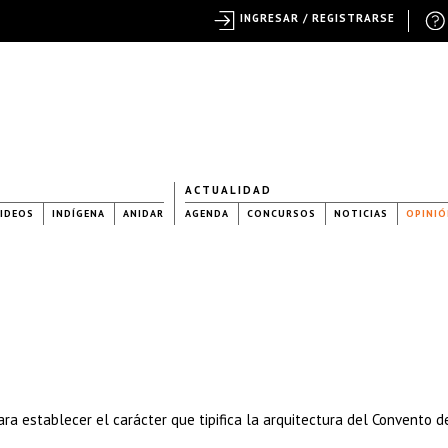
INGRESAR / REGISTRARSE
ACTUALIDAD
IDEOS
INDÍGENA
ANIDAR
AGENDA
CONCURSOS
NOTICIAS
OPINIÓ
ra establecer el carácter que tipifica la arquitectura del Convento d