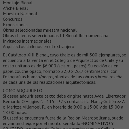
Montaje Bienal
Afiche Bienal
Muestra Nacional
Concursos
Exposiciones
Obras seleccionadas muestra nacional
Obras chilenas seleccionadas III Bienal Iberoamericana
Invitados internacionales
Arquitectos chilenos en el extranjero
El Catálogo XIII Bienal, cuyo tiraje es de mil 500 ejemplares, se
encuentra a la venta en el Colegio de Arquitectos de Chile y su
costo unitario es de $6.000 (seis mil pesos). Su edición es en
papel couché opaco, formato 22,0 x 26,7 centímetros, con
fotografías blanco/negro, plantas de las obras y breve reseña
de cada una de las realizaciones arquitectónicas.
COMO ADQUIRIRLO
Si desea adquirir este texto debe dirigirse hasta Avda. Libertador
Bernardo O’Higgins Nº 115 . P.2 y contactar a Nancy Gutiérrez A
o Maritza Villarroel P., en horario de 9:00 a 13:00 y de 15:00 a
18:00 horas.
Si usted se encuentra fuera de la Región Metropolitana, puede
enviar un cheque por el monto señalado -NOMINATIVO Y
CRUZADO- a nombre de Colegio de Arquitectos de Chile y