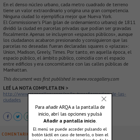
En el denso núcleo urbano, cada metro cuadrado de terreno
tiene un valor extraordinario y origina una gran competencia.
Ninguna ciudad lo ejemplifica mejor que Nueva York.
El Commissioner’s Plan (plan de ordenamiento urbano) de 1811
dividió la ciudad en parcelas privadas que podían ser gravadas
fiscalmente. Apenas se incluyeron «espacios públicos», aunque
los ciudadanos acabaron presionando y consiguieron que las
parcelas no deseadas fueran declaradas squares o «plazas»:
Union, Madison, Greely, Times. Por tanto, en aquella época, el
espacio público, el ámbito público, coincidía con el espacio
entre edificios y era concomitante con las calles públicas de
Manhattan.
This document was first published in www.rocagallery.com
LEÉ LA NOTA COMPLETA EN >
http://www.rocagallery.com/es/la-transformacion-de-las-
ciudades
COMENTARIOS