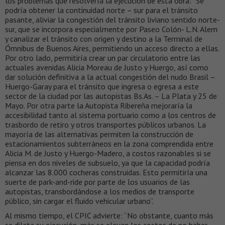
los problemas que resolvería la ejecución de esta obra: “Se
podría obtener la continuidad norte – sur para el tránsito
pasante, aliviar la congestión del tránsito liviano sentido norte-
sur, que se incorpora especialmente por Paseo Colón- L.N. Alem
y canalizar el tránsito con origen y destino a la Terminal de
Ómnibus de Buenos Aires, permitiendo un acceso directo a ellas.
Por otro lado, permitiría crear un par circulatorio entre las
actuales avenidas Alicia Moreau de Justo y Huergo, así como
dar solución definitiva a la actual congestión del nudo Brasil –
Huergo-Garay para el tránsito que ingresa o egresa a este
sector de la ciudad por las autopistas Bs.As. – La Plata y 25 de
Mayo. Por otra parte la Autopista Ribereña mejoraría la
accesibilidad tanto al sistema portuario como a los centros de
trasbordo de retiro y otros transportes públicos urbanos. La
mayoría de las alternativas permiten la construcción de
estacionamientos subterráneos en la zona comprendida entre
Alicia M. de Justo y Huergo-Madero, a costos razonables si se
piensa en dos niveles de subsuelo, ya que la capacidad podría
alcanzar las 8.000 cocheras construidas. Esto permitiría una
suerte de park-and-ride por parte de los usuarios de las
autopistas, transbordándose a los medios de transporte
público, sin cargar el fluido vehicular urbano”.
Al mismo tiempo, el CPIC advierte: “No obstante, cuanto más