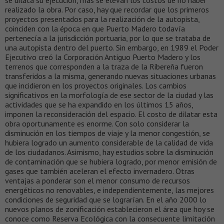
se dilata su ejecución, más se elevan los costos de no haber
realizado la obra. Por caso, hay que recordar que los primeros
proyectos presentados para la realización de la autopista,
coinciden con la época en que Puerto Madero todavía
pertenecía a la jurisdicción portuaria, por lo que se trataba de
una autopista dentro del puerto. Sin embargo, en 1989 el Poder
Ejecutivo creó la Corporación Antiguo Puerto Madero y los
terrenos que corresponden a la traza de la Ribereña fueron
transferidos a la misma, generando nuevas situaciones urbanas
que incidieron en los proyectos originales. Los cambios
significativos en la morfología de ese sector de la ciudad y las
actividades que se ha expandido en los últimos 15 años,
imponen la reconsideración del espacio. El costo de dilatar esta
obra oportunamente es enorme. Con solo considerar la
disminución en los tiempos de viaje y la menor congestión, se
hubiera logrado un aumento considerable de la calidad de vida
de los ciudadanos. Asimismo, hay estudios sobre la disminución
de contaminación que se hubiera logrado, por menor emisión de
gases que también aceleran el efecto invernadero. Otras
ventajas a ponderar son el menor consumo de recursos
energéticos no renovables, e independientemente, las mejores
condiciones de seguridad que se lograrían. En el año 2000 lo
nuevos planos de zonificación establecieron el área que hoy se
conoce como Reserva Ecológica con la consecuente limitación