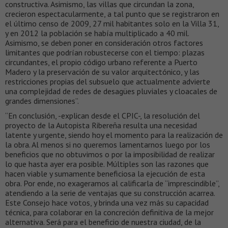
constructiva. Asimismo, las villas que circundan la zona,
crecieron espectacularmente, a tal punto que se registraron en
el último censo de 2009, 27 mil habitantes solo en la Villa 31,
y en 2012 la población se había multiplicado a 40 mil.
Asimismo, se deben poner en consideración otros factores
limitantes que podrían robustecerse con el tiempo: plazas
circundantes, el propio código urbano referente a Puerto
Madero y la preservación de su valor arquitectónico, y las
restricciones propias del subsuelo que actualmente advierte
una complejidad de redes de desagües pluviales y cloacales de
grandes dimensiones”.
“En conclusión, -explican desde el CPIC-, la resolución del
proyecto de la Autopista Ribereña resulta una necesidad
latente y urgente, siendo hoy el momento para la realización de
la obra. Al menos si no queremos lamentarnos luego por los
beneficios que no obtuvimos o por la imposibilidad de realizar
lo que hasta ayer era posible. Múltiples son las razones que
hacen viable y sumamente beneficiosa la ejecución de esta
obra. Por ende, no exageramos al calificarla de “imprescindible”,
atendiendo a la serie de ventajas que su construcción acarrea.
Este Consejo hace votos, y brinda una vez más su capacidad
técnica, para colaborar en la concreción definitiva de la mejor
alternativa. Será para el beneficio de nuestra ciudad, de la