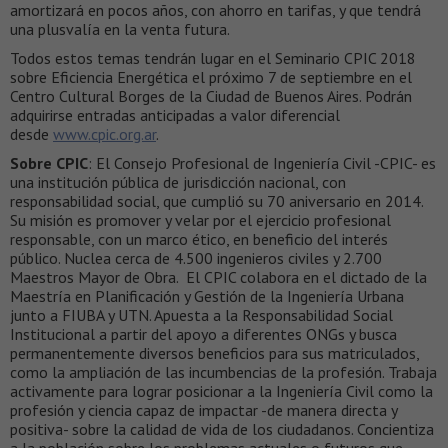
amortizará en pocos años, con ahorro en tarifas, y que tendrá
una plusvalía en la venta futura.
Todos estos temas tendrán lugar en el Seminario CPIC 2018
sobre Eficiencia Energética el próximo 7 de septiembre en el
Centro Cultural Borges de la Ciudad de Buenos Aires. Podrán
adquirirse entradas anticipadas a valor diferencial
desde
www.cpic.org.ar
.
Sobre CPIC
: El Consejo Profesional de Ingeniería Civil -CPIC- es
una institución pública de jurisdicción nacional, con
responsabilidad social, que cumplió su 70 aniversario en 2014.
Su misión es promover y velar por el ejercicio profesional
responsable, con un marco ético, en beneficio del interés
público. Nuclea cerca de 4.500 ingenieros civiles y 2.700
Maestros Mayor de Obra. El CPIC colabora en el dictado de la
Maestría en Planificación y Gestión de la Ingeniería Urbana
junto a FIUBA y UTN. Apuesta a la Responsabilidad Social
Institucional a partir del apoyo a diferentes ONGs y busca
permanentemente diversos beneficios para sus matriculados,
como la ampliación de las incumbencias de la profesión. Trabaja
activamente para lograr posicionar a la Ingeniería Civil como la
profesión y ciencia capaz de impactar -de manera directa y
positiva- sobre la calidad de vida de los ciudadanos. Concientiza
a la población sobre los problemas actuales o futuros que