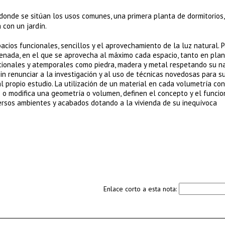
 donde se sitúan los usos comunes, una primera planta de dormitorios,
con un jardín.
pacios funcionales, sencillos y el aprovechamiento de la luz natural. 
rdenada, en el que se aprovecha al máximo cada espacio, tanto en pla
icionales y atemporales como piedra, madera y metal respetando su n
n renunciar a la investigación y al uso de técnicas novedosas para s
l propio estudio. La utilización de un material en cada volumetría con
re o modifica una geometría o volumen, definen el concepto y el funci
ersos ambientes y acabados dotando a la vivienda de su inequívoca
Enlace corto a esta nota: