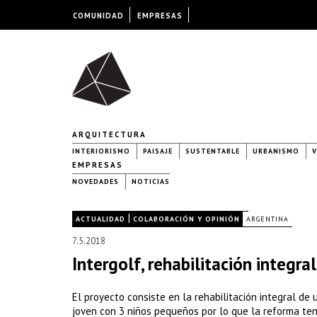
COMUNIDAD
EMPRESAS
ARQUITECTURA
INTERIORISMO
PAISAJE
SUSTENTABLE
URBANISMO
V
EMPRESAS
NOVEDADES
NOTICIAS
|
|
ACTUALIDAD
COLABORACIÓN Y OPINIÓN
ARGENTINA
7.5.2018
Intergolf, rehabilitación integra
El proyecto consiste en la rehabilitación integral de 
joven con 3 niños pequeños por lo que la reforma tení