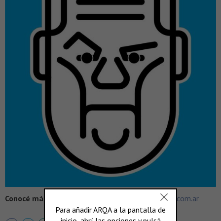
Conocé más en >
https://www.eliconodelasemana.com.ar