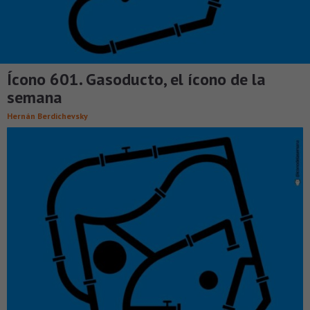
Ícono 601. Gasoducto, el ícono de la
semana
Hernán Berdichevsky