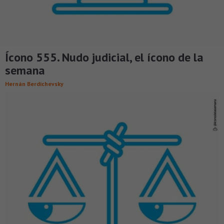
Ícono 555. Nudo judicial, el ícono de la
semana
Hernán Berdichevsky