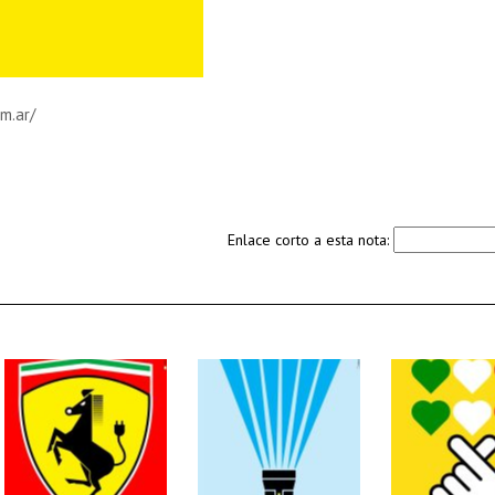
m.ar/
Enlace corto a esta nota: