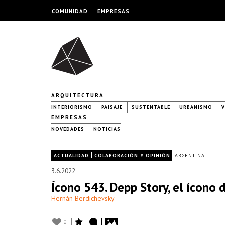
COMUNIDAD
EMPRESAS
ARQUITECTURA
INTERIORISMO
PAISAJE
SUSTENTABLE
URBANISMO
V
EMPRESAS
NOVEDADES
NOTICIAS
|
|
ACTUALIDAD
COLABORACIÓN Y OPINIÓN
ARGENTINA
3.6.2022
Ícono 543. Depp Story, el ícono
Hernán Berdichevsky
0