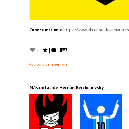
Conocé más en >
https://www.eliconodelasemana.co
0
#El ícono de la semana
Más notas de Hernán Berdichevsky