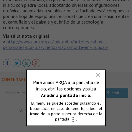
in situ con piedra local, adoptando diversas configuraciones
orgánicas adaptadas a su ubicación. La fachada está compuesta
por una hoja de espejo unidireccional que crea una tensión entre
el camuflaje y el paisaje y el brillo de la tecnología
contemporánea.
Visitá la nota original
>
http://www.dara.org.ar/index.php/hoteles-cabanas-
personales-por-los-vinedos-sacromonte-en-uruguay/
COMENTARIOS
Anónimo:
Como se llama el hotel?
Reply