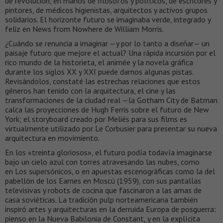
de revolución, en manos de filósofos y políticos, de escritores y
pintores, de médicos higienistas, arquitectos y activos grupos
solidarios. El horizonte futuro se imaginaba verde, integrado y
feliz en News from Nowhere de William Morris.
¿Cuándo se renuncia a imaginar —y por lo tanto a diseñar— un
paisaje futuro que mejore el actual? Una rápida incursión por el
rico mundo de la historieta, el animée y la novela gráfica
durante los siglos XX y XXI puede darnos algunas pistas.
Revisándolos, constaté las estrechas relaciones que estos
géneros han tenido con la arquitectura, el cine y las
transformaciones de la ciudad real —la Gotham City de Batman
calca las proyecciones de Hugh Ferris sobre el futuro de New
York; el storyboard creado por Meliés para sus films es
virtualmente utilizado por Le Corbusier para presentar su nueva
arquitectura en movimiento.
En los «treinta gloriosos», el futuro podía todavía imaginarse
bajo un cielo azul con torres atravesando las nubes, como
en Los supersónicos, o en apuestas escenográficas como la del
pabellón de los Eames en Moscú (1959), con sus pantallas
televisivas y robots de cocina que fascinaron a las amas de
casa soviéticas. La tradición pulp norteamericana también
inspiró artes y arquitecturas en la derruida Europa de posguerra:
pienso en la Nueva Babilonia de Constant, y en la explícita