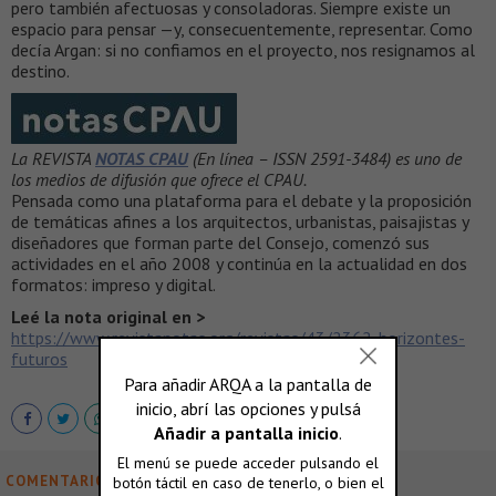
pero también afectuosas y consoladoras. Siempre existe un
espacio para pensar —y, consecuentemente, representar. Como
decía Argan: si no confiamos en el proyecto, nos resignamos al
destino.
La REVISTA
NOTAS CPAU
(En línea – ISSN 2591-3484) es uno de
los medios de difusión que ofrece el CPAU.
Pensada como una plataforma para el debate y la proposición
de temáticas afines a los arquitectos, urbanistas, paisajistas y
diseñadores que forman parte del Consejo, comenzó sus
actividades en el año 2008 y continúa en la actualidad en dos
formatos: impreso y digital.
Leé la nota original en >
https://www.revistanotas.org/revistas/43/2362-horizontes-
futuros
COMENTARIOS