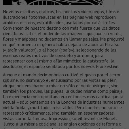
Novelas escritas y gráficas, historietas y videojuegos, films e
ilustraciones fotorrealistas en las páginas web reproducen
ámbitos oscuros, estratificados, asolados por catástrofes.
Convencen de nuestro destino con más fuerza que los datos
científicos: tal es el poder de las imágenes que, aun sin verde,
flores y mariposas no dudamos en llamar paisajes. Me pregunté
en qué momento el género había dejado de aludir al Paraíso
(«jardín vallado»), o al hogar («país»), seleccionando de las
escenas reales motivos de consuelo y armonía, para
representar con el mismo afán mimético la catástrofe, la
disolución, el espanto sembrado por los nuevos Frankestein.
Aunque el mundo decimonónico cultivó el gusto por el terror
sublime, no disminuyó el entusiasmo por las vistas au plein
air que nos enseñaron a mirar no sólo el verde «virgen», sino
también los parques, las playas, la ciudad misma como paisaje.
La experiencia metropolitana era entonces más caótica que la
actual —sólo pensemos en la Londres de industrias humeantes,
niebla ácida, y multitudes miserables. Pero Londres no sólo se
representó críticamente, sino también en esperanzadoras
vistas como la famosa Impression, soleil levant de Monet.
Junto a la miseria cotidiana, se erigían opciones de reforma o