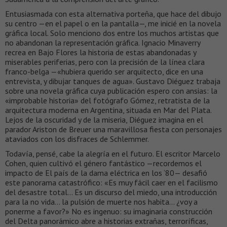
Entusiasmada con esta alternativa porteña, que hace del dibujo
su centro —en el papel o en la pantalla—, me inicié en la novela
gráfica local. Solo menciono dos entre los muchos artistas que
no abandonan la representación gráfica. Ignacio Minaverry
recrea en Bajo Flores la historia de estas abandonadas y
miserables periferias, pero con la precisión de la línea clara
franco-belga —«hubiera querido ser arquitecto, dice en una
entrevista, y dibujar tanques de agua». Gustavo Diéguez trabaja
sobre una novela gráfica cuya publicación espero con ansias: la
«improbable historia» del fotógrafo Gómez, retratista de la
arquitectura moderna en Argentina, situada en Mar del Plata.
Lejos de la oscuridad y de la miseria, Diéguez imagina en el
parador Ariston de Breuer una maravillosa fiesta con personajes
ataviados con los disfraces de Schlemmer.
Todavía, pensé, cabe la alegría en el futuro. El escritor Marcelo
Cohen, quien cultivó el género fantástico —recordemos el
impacto de El país de la dama eléctrica en los ‘80— desafió
este panorama catastrófico: «Es muy fácil caer en el facilismo
del desastre total… Es un discurso del miedo, una introducción
para la no vida… la pulsión de muerte nos habita… ¿voy a
ponerme a favor?» No es ingenuo: su imaginaria construcción
del Delta panorámico abre a historias extrañas, terroríficas,