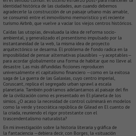
en el sentido común: el último esfuerzo post- para mantener la
identidad histórica de las ciudades, aun cuando debemos
agradecerle la construcción de un paisaje urbano más amable,
se consumió entre el inmovilismo memorístico y el reciente
turismo Airbnb, que vuelve a vaciar los viejos centros históricos.
Caídas las utopías, devaluada la idea de reforma socio-
ambiental, y generalizado el presentismo impulsado por la
instantaneidad de la web, la misma idea de proyecto
arquitectónico se desarma. El problema de fondo radica en la
imposibilidad de pensar alternativas plausibles —y aceptables—
para acordar globalmente una forma de habitar que no lleve al
desastre. Las más difundidas ficciones reproducen
universalmente el capitalismo financiero —como en la exitosa
saga de La guerra de las Galaxias, cuyo centro imperial,
Coruscant, replica el segregado urban sprawl a escala
planetaria. También podríamos adelantarnos al paisaje del fin
de la civilización como es presentado en El planeta de los
simios. ¿O acaso la necesidad de control culminará en modelos
como la verde y teocrática república de Gilead en El cuento de
la criada, reuniendo el rigor protestante con el
trascendentalismo naturalista?
En mi investigación sobre la historia literaria y gráfica de
la fantaciencia —debiera decir, con Borges, la «situación