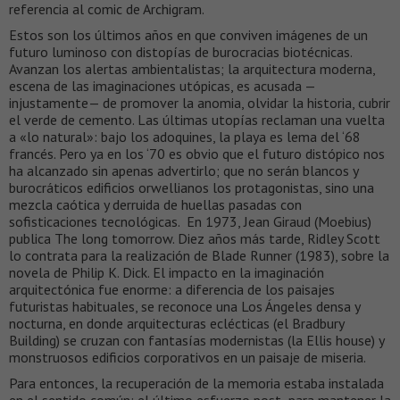
referencia al comic de Archigram.
Estos son los últimos años en que conviven imágenes de un
futuro luminoso con distopías de burocracias biotécnicas.
Avanzan los alertas ambientalistas; la arquitectura moderna,
escena de las imaginaciones utópicas, es acusada —
injustamente— de promover la anomia, olvidar la historia, cubrir
el verde de cemento. Las últimas utopías reclaman una vuelta
a «lo natural»: bajo los adoquines, la playa es lema del ‘68
francés. Pero ya en los ‘70 es obvio que el futuro distópico nos
ha alcanzado sin apenas advertirlo; que no serán blancos y
burocráticos edificios orwellianos los protagonistas, sino una
mezcla caótica y derruida de huellas pasadas con
sofisticaciones tecnológicas. En 1973, Jean Giraud (Moebius)
publica The long tomorrow. Diez años más tarde, Ridley Scott
lo contrata para la realización de Blade Runner (1983), sobre la
novela de Philip K. Dick. El impacto en la imaginación
arquitectónica fue enorme: a diferencia de los paisajes
futuristas habituales, se reconoce una Los Ángeles densa y
nocturna, en donde arquitecturas eclécticas (el Bradbury
Building) se cruzan con fantasías modernistas (la Ellis house) y
monstruosos edificios corporativos en un paisaje de miseria.
Para entonces, la recuperación de la memoria estaba instalada