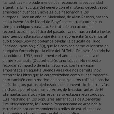
fantástica»— no pude menos que reconocer la peculiaridad
argentina. En el cruce del género con el misterio detectivesco,
emergieron cuentos y novelas que fascinaron a los
europeos: Hace un año en Marienbad, de Alain Resnais, basado
en La invención de Morel de Bioy Casares, transcurre en un
tiempo ambiguo y paralelo. Se trata de una ucronía —
reconstrucción hipotética del pasado; ya no más un dato inerte,
sino tiempo alternativo que ilumina el presente. Si citamos al
dúo Borges-Bioy, no podemos olvidar la película de Hugo
Santiago Invasión (1969), que los convoca como guionistas en
el equipo formado por la elite del Di Tella. En Invasión todo ha
sucedido en 1957, precisamente el año en que se edita el
primer Eternauta (Oesterheld-Solano López). No necesito
recordar el impacto de esta historieta, con la invasión
ambientada en aquella Buenos Aires que nos permite, hoy,
recorrer los hitos que la caracterizaban como ciudad moderna,
pero también como motivo de nostalgia —los cafés, la cancha
de futbol, los patios ajedrezados del conventillo, los tranvías
hinchados por el uso masivo. Antes de Invasión, antes de El
Eternauta, los sitios y las escenas ya estaban retratados por
Luis Medrano en los populares almanaques de Alpargatas.
Simultáneamente, la Escuela Panamericana de Arte había
introducido por correspondencia a miles de estudiantes de
Sudamérica a la comprensión del arte gráfico.